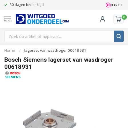
9.6
/10
30 dagen bedenktijd
Klanten beoo
0
MENU
Home
/
lagerset van wasdroger 00618931
Bosch Siemens lagerset van wasdroger
00618931