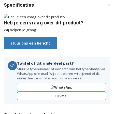
Specificaties
WQ41G20EK/01
WQ41G20G0/01
Heb je een vraag over dit product?
WQ41G2A90/01
Wij helpen je graag!
WQ45A2D10W/01
Stuur ons een bericht
WQ45A2D10W/02
WQ45B290UA/01
Twijfel of dit onderdeel past?
Stuur je typenummer of een foto van het typeplaatje via
WQ45B2B40/01
WhatsApp of e-mail. Wij controleren vrijblijvend of dit
onderdeel geschikt is voor jouw apparaat.
WQ45B2B90/01
WhatsApp
WQ45B2BFCB/01
E-mail
WQ45B2BG0/01