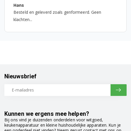
Hans
WQG241000/01
Besteld en geleverd zoals genformeerd. Geen
klachten...
WQG241030/01
WQG2410H0/01
WQG241A90/01
WQG24200ID/01
WQG24200SG/01
Nieuwsbrief
WQG245040/03
WQG245090/01
WQG245090/03
Kunnen we ergens mee helpen?
Bij ons vind je duizenden onderdelen voor witgoed,
WQG2450R10/03
keukenapparatuur en kleine huishoudelijke apparaten. Kun je
een onderdeel niet vinden? Neem gerust contact met ons op