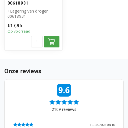
00618931
WQG235D00/01
• Lagering van droger
00618931
WQG235D1NL/01
• Origineel Bosch Siemens
€17,95
product
WQG235D4FG/01
Op voorraad
• Lagerset co...
WQG235D8FG/01
WQG235D90/01
WQG235D9FG/01
Onze reviews
WQG235DEFG/01
9.6
WQG235DH0/01
WQG235DIFG/01
2109
reviews
WQG235DMFG/01
WQG235DPFG/01
10-08-2026 08:16