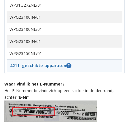
WP31G272NL/01
WPG23100IN/01
WPG23100NL/01
WPG23108IN/01
WPG23150NL/01
WPG23172NL/01
4211
geschikte apparaten
?
WQ35G2C9NL/01
Waar vind ik het E-Nummer?
WQ35G2D00/01
Het E-Nummer bevindt zich op een sticker in de deurrand,
achter
'E-Nr'
.
WQ35G2D90/01
WQ35G2DG0/01
WQ35G2DMFG/01