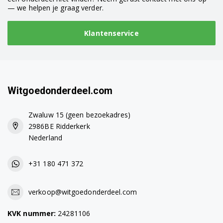
WQG2450XCL/03
— we helpen je graag verder.
WQG24570SG/03
Klantenservice
WQG245D00/01
WQG245D1FG/01
WQG245D4FG/01
Witgoedonderdeel.com
WQG245D7NL/01
Zwaluw 15 (geen bezoekadres)
2986BE Ridderkerk
WQG245D90/01
Nederland
WQG245D9FG/01
+31 180 471 372
WQG245D9NL/01
WQG245XWW/03
verkoop@witgoedonderdeel.com
WT25GMD10W/01
KVK nummer:
24281106