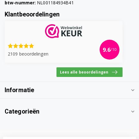
btw-nummer:
NL001184934B41
WT260100/15
Klantbeoordelingen
WT260100/16
WT260100/17
WT260100/18
9.6
/10
2109 beoordelingen
WT260101/02
WT260101/06
Lees alle beoordelingen
WT260101/07
Informatie
WT260101/08
WT260101/09
Categorieën
WT260110/01
WT260110/03