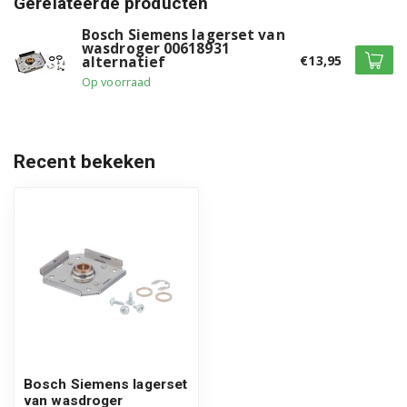
Gerelateerde producten
WQ45G2090/03
Bosch Siemens lagerset van
WQ45G2D00/01
wasdroger 00618931
€13,95
alternatief
WQ45G2D5FG/01
Op voorraad
WQ45G2D7NL/01
WQ45G2D90/01
Recent bekeken
WQ45G2D9FG/01
WQ46B2C40/01
WQ46B2C90/01
WQ46B2DX40/01
WQG233DMFG/01
WQG233DMFG/04
Bosch Siemens lagerset
van wasdroger