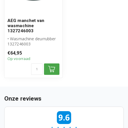
91453073700
91453073800
AEG manchet van
wasmachine
91453073801
1327246003
• Wasmachine deurrubber
91453073803
1327246003
• Origineel AEG product
€64,95
91453073900
• Manchet XXL met d...
Op voorraad
91453073901
91453073903
91453074200
Onze reviews
91453074201
91453074203
9.6
91453074300