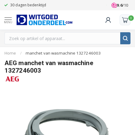
9.6
/10
30 dagen bedenktijd
Klanten beoo
0
MENU
Home
/
manchet van wasmachine 1327246003
AEG manchet van wasmachine
1327246003