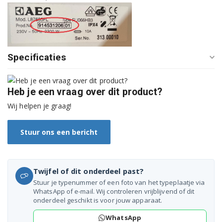
91453071200
91453071201
Specificaties
91453071300
91453071400
Heb je een vraag over dit product?
91453071500
Wij helpen je graag!
91453071600
Stuur ons een bericht
91453071700
91453071900
Twijfel of dit onderdeel past?
Stuur je typenummer of een foto van het typeplaatje via
91453071901
WhatsApp of e-mail. Wij controleren vrijblijvend of dit
onderdeel geschikt is voor jouw apparaat.
91453072100
WhatsApp