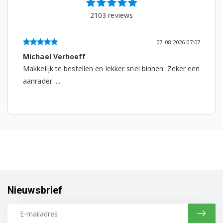
2103
reviews
91453074301
91453074303
07-08-2026 07:07
Michael Verhoeff
91453074400
Makkelijk te bestellen en lekker snel binnen. Zeker een
91453074401
aanrader. ...
91453074403
91453074600
91453074601
91453074603
91453074700
Nieuwsbrief
91453074701