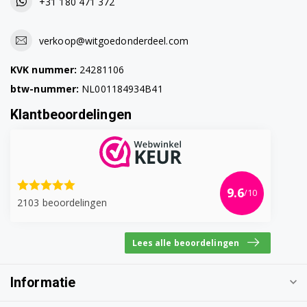
+31 180 471 372
91453075301
verkoop@witgoedonderdeel.com
91453075303
KVK nummer:
24281106
91453075400
btw-nummer:
NL001184934B41
91453075401
Klantbeoordelingen
91453075600
91453075602
91453080000
9.6
/10
2103 beoordelingen
91453080001
91453080200
Lees alle beoordelingen
91453080201
Informatie
91453080300