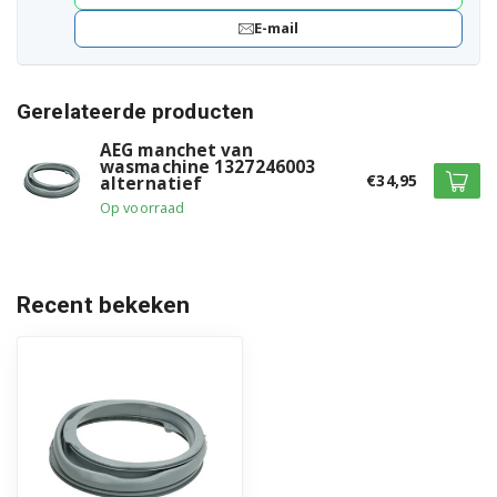
91453072300
E-mail
91453072301
91453072600
Gerelateerde producten
91453072700
AEG manchet van
wasmachine 1327246003
€34,95
alternatief
91453072701
Op voorraad
91453072800
91453072900
Recent bekeken
91453073000
91453073100
91453073400
91453073600