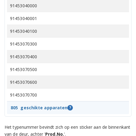
91453040000
91453040001
91453040100
91453070300
91453070400
91453070500
91453070600
91453070700
91453070800
805
geschikte apparaten
?
91453070900
Het typenummer bevindt zich op een sticker aan de binnenkant
91453071000
van de deur, achter '
Prod.No.
'.