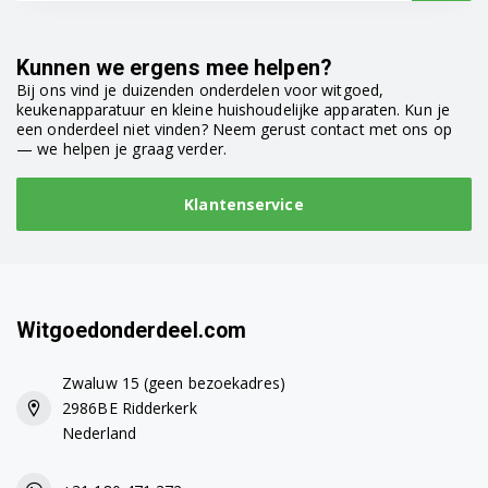
91453074703
91453074800
Kunnen we ergens mee helpen?
Bij ons vind je duizenden onderdelen voor witgoed,
91453074801
keukenapparatuur en kleine huishoudelijke apparaten. Kun je
een onderdeel niet vinden? Neem gerust contact met ons op
91453074803
— we helpen je graag verder.
91453074900
Klantenservice
91453075000
91453075100
91453075101
Witgoedonderdeel.com
91453075103
Zwaluw 15 (geen bezoekadres)
2986BE Ridderkerk
91453075200
Nederland
91453075300