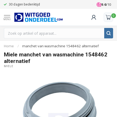
9.6
/10
30 dagen bedenktijd
Klanten beoo
0
MENU
Home
/
manchet van wasmachine 1548462 alternatief
Miele manchet van wasmachine 1548462
alternatief
MIELE