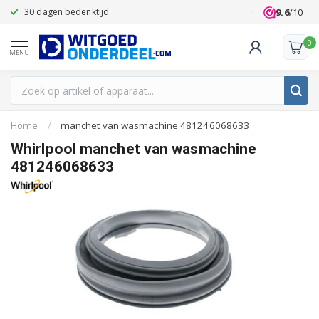
9.6
/10
30 dagen bedenktijd
Klanten beoo
0
MENU
Home
/
manchet van wasmachine 481246068633
Whirlpool manchet van wasmachine
481246068633