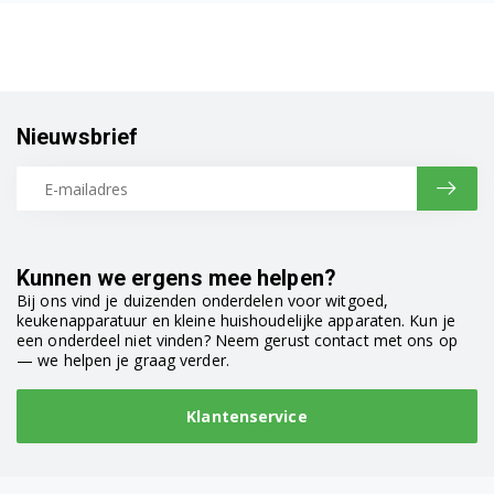
858000165003
858000165004
858000165010
Nieuwsbrief
858000238010
858000238011
858000265010
Kunnen we ergens mee helpen?
858000338010
Bij ons vind je duizenden onderdelen voor witgoed,
keukenapparatuur en kleine huishoudelijke apparaten. Kun je
858000365010
een onderdeel niet vinden? Neem gerust contact met ons op
— we helpen je graag verder.
858000438010
Klantenservice
858000465010
858000538010