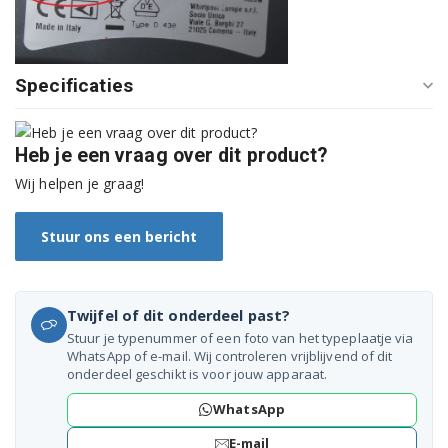
855464003006
855464003007
Specificaties
855464003008
855492761006
Heb je een vraag over dit product?
855492761009
Wij helpen je graag!
855492961003
Stuur ons een bericht
855492961006
855492961009
Twijfel of dit onderdeel past?
Stuur je typenummer of een foto van het typeplaatje via
855493061006
WhatsApp of e-mail. Wij controleren vrijblijvend of dit
onderdeel geschikt is voor jouw apparaat.
855493061500
WhatsApp
855493061505
E-mail