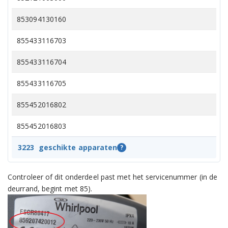
853094130160
855433116703
855433116704
855433116705
855452016802
855452016803
855452016804
3223
geschikte apparaten
?
855452016805
Controleer of dit onderdeel past met het servicenummer (in de
deurrand, begint met 85).
855464003000
855464003004