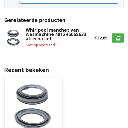
855493403004
855493703205
Gerelateerde producten
Whirlpool manchet van
855493903000
wasmachine 481246068633
€22,85
alternatief
855493903005
Niet op voorraad
855494430004
855494430005
Recent bekeken
855494430009
855494861004
855494861009
858000015010
858000015014