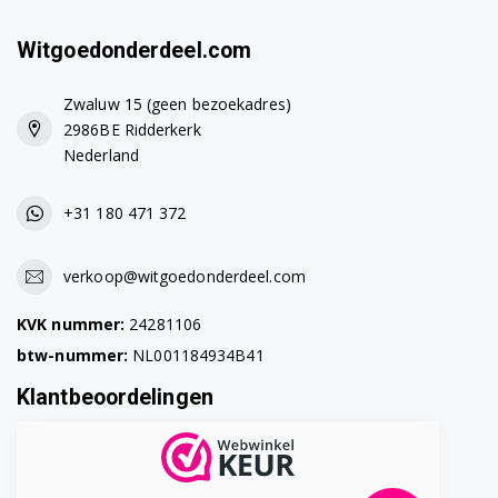
858000638010
Witgoedonderdeel.com
858000738010
Zwaluw 15 (geen bezoekadres)
858000838010
2986BE Ridderkerk
Nederland
858000838011
858001138010
+31 180 471 372
858001238010
verkoop@witgoedonderdeel.com
858001338010
KVK nummer:
24281106
858010010010
btw-nummer:
NL001184934B41
Klantbeoordelingen
858010012018
858010015010
858010026010