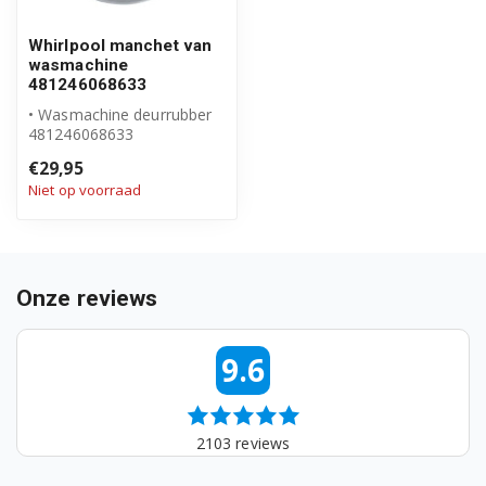
858000015014
Whirlpool manchet van
wasmachine
481246068633
858000018010
• Wasmachine deurrubber
858000026010
481246068633
• Origineel Whirlpool
€29,95
product
858000065000
Niet op voorraad
858000065003
858000065010
Onze reviews
858000118010
9.6
858000126010
858000126015
2103
reviews
858000165000