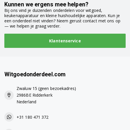
Kunnen we ergens mee helpen?
Bij ons vind je duizenden onderdelen voor witgoed,
Miele W406SB
keukenapparatuur en kleine huishoudelijke apparaten. Kun je
een onderdeel niet vinden? Neem gerust contact met ons op
Miele W407SB
— we helpen je graag verder.
Miele W408SB
Klantenservice
Miele W409SB
Miele W410SM
Miele W411SM
Witgoedonderdeel.com
Miele W412SM
Zwaluw 15 (geen bezoekadres)
2986BE Ridderkerk
Miele W413SM
Nederland
Miele W414SM
+31 180 471 372
Miele W415SM