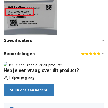
Miele W312
Miele W313
Miele W315
Miele W317
Specificaties
Miele W320
Beoordelingen
Miele W322
Miele W323
Heb je een vraag over dit product?
Miele W327
Wij helpen je graag!
Miele W330
Stuur ons een bericht
Miele W332
Miele W333