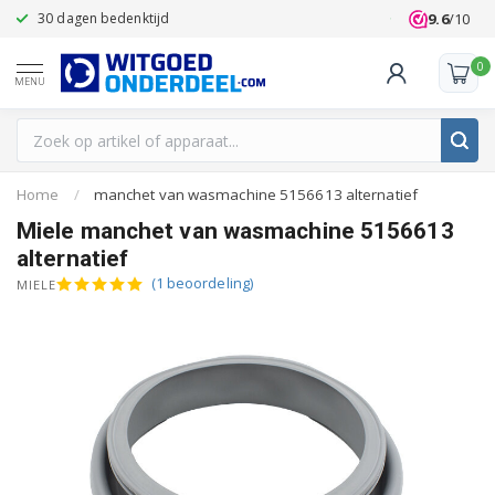
9.6
/10
30 dagen bedenktijd
Klanten beoo
0
MENU
Home
/
manchet van wasmachine 5156613 alternatief
Miele manchet van wasmachine 5156613
alternatief
(1 beoordeling)
MIELE