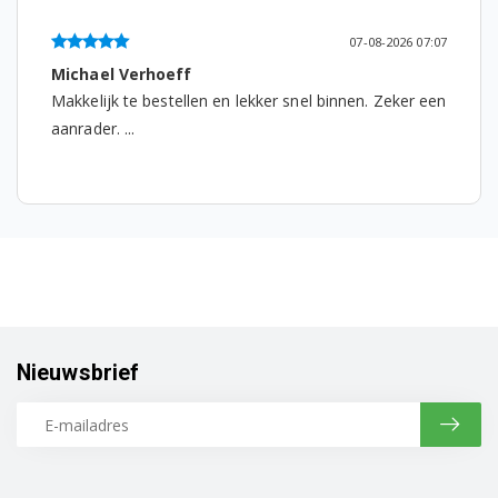
Miele W376
07-08-2026 07:07
Miele W377
Michael Verhoeff
Makkelijk te bestellen en lekker snel binnen. Zeker een
Miele W381
aanrader. ...
Miele W383
Miele W387
Miele W397
Miele W398
Miele W400SB
Nieuwsbrief
Miele W402SB
Miele W404SB
Miele W405SB