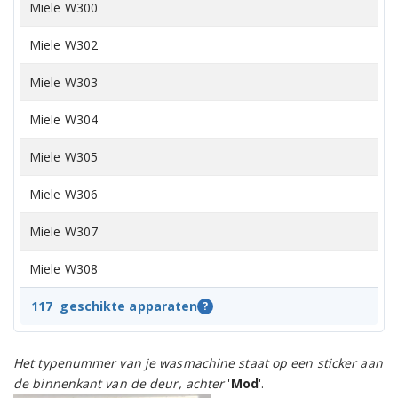
Miele W300
Miele W302
Miele W303
Miele W304
Miele W305
Miele W306
Miele W307
Miele W308
Miele W309
117
geschikte apparaten
?
Miele W310
Het typenummer van je wasmachine staat op een sticker aan
Miele W311
de binnenkant van de deur, achter
'
Mod
'.