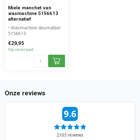
Miele W355
Miele manchet van
wasmachine 5156613
Miele W357
alternatief
• Wasmachine deurrubber
Miele W360
5156613
• Geschikt voor Miele
Miele W361
€29,95
• Hoogwaardig alternatie...
Op voorraad
Miele W362
Miele W363
Miele W367
Onze reviews
Miele W370
Miele W373
9.6
Miele W374
Miele W375
2103
reviews