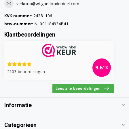
Miele W416SM
verkoop@witgoedonderdeel.com
Miele W417SM
KVK nummer:
24281106
btw-nummer:
NL001184934B41
Miele W418SM
Klantbeoordelingen
Miele W419SM
Miele W421SR
Miele W423SR
9.6
/10
2103 beoordelingen
Miele W424SR
Miele W425SR
Lees alle beoordelingen
Miele W426SR
Informatie
Miele W427SR
Miele W428SR
Categorieën