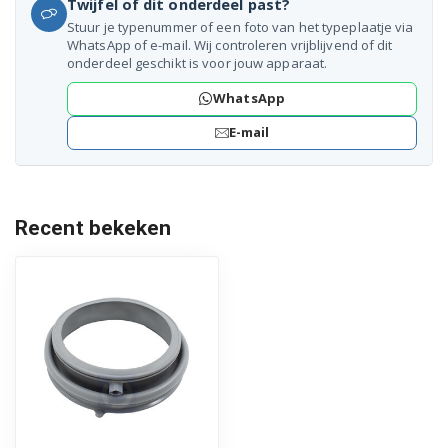
Twijfel of dit onderdeel past?
Stuur je typenummer of een foto van het typeplaatje via
Miele W337
WhatsApp of e-mail. Wij controleren vrijblijvend of dit
onderdeel geschikt is voor jouw apparaat.
Miele W340
WhatsApp
Miele W341
E-mail
Miele W342
Miele W343
Recent bekeken
Miele W347
Miele W349
Miele W351
Miele W352
Miele W353