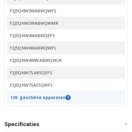
F2J5QNW3WABWQWFS
F2J5QNW3WABWQWMR
F2J5QNW4WABWQEFS
F2J5QNW4WABWQWPL
F2J5QNW4WW.ABWQWUK
F2J5QNW7S.AESQEFS
F2J5QNW7SAESQWPL
F2J5TNW3W.ABWQEFS
126
geschikte apparaten
?
F2J5TNW3WABWQEFS
F2J5TNW3WABWQWMR
Specificaties