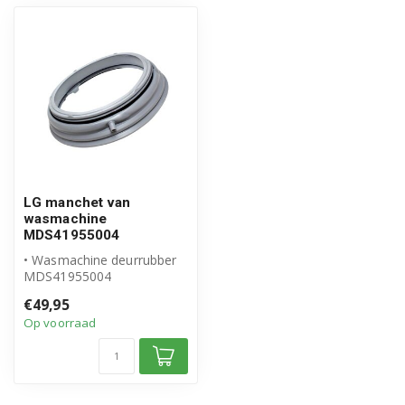
F4J5QNW3WABWQEFS
F4J5QNW3WABWQWDG
F4J5QNW3WW.ABWQWSW
F4J5QNW3WWABWQWSW
F4J5QNW4L.ALSQWUK
LG manchet van
F4J5QNW4WABWQEFS
wasmachine
MDS41955004
F4J5QNW7SAESQEFS
• Wasmachine deurrubber
MDS41955004
F4J5QYW4W.ABWQWDG
• Origineel LG product
€49,95
Op voorraad
F4J5QYW4WABWQWDG
F4J5TNW3WABWQEFS
F4J5TNW3WABWQWBN