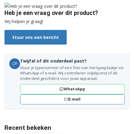
F2J5TNW4L.ALSQWUK
Heb je een vraag over dit product?
F2J5TNW4WABWQEFS
Wij helpen je graag!
F2J5VNW3W.ABWQWFS
Stuur ons een bericht
F2J5VNW3WABWQWFS
F2J6QNW0WABWQEFS
Twijfel of dit onderdeel past?
F2J6QNW0WABWQWCZ
Stuur je typenummer of een foto van het typeplaatje via
WhatsApp of e-mail. Wij controleren vrijblijvend of dit
F2J6QYW8S.AESQWMR
onderdeel geschikt is voor jouw apparaat.
WhatsApp
F2J6QYW8SAESQWMR
E-mail
F2J6TNW8S.AESQWUK
F2J6TYW0WABWQWCZ
Recent bekeken
F4J5QNW3W.ABWQWSW