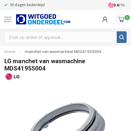
9.6
/10
30 dagen bedenktijd
Klanten beoo
0
MENU
Home
/
manchet van wasmachine MDS41955004
LG manchet van wasmachine
MDS41955004