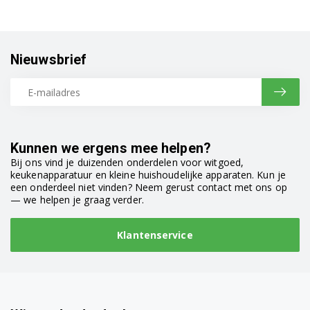
F4J5VNW4W.ABWQWSW
F4J5VYW3W.ABWQWFS
Nieuwsbrief
F4J5VYW3W.ABWQWHS
F4J5VYW3W.ABWQWIS
F4J5VYW3W.ABWQWMR
Kunnen we ergens mee helpen?
F4J5VYW3W.ABWQWPL
Bij ons vind je duizenden onderdelen voor witgoed,
keukenapparatuur en kleine huishoudelijke apparaten. Kun je
F4J5VYW3W.ABWQWRO
een onderdeel niet vinden? Neem gerust contact met ons op
— we helpen je graag verder.
F4J5VYW3W.ABWQWSW
Klantenservice
F4J5VYW3W.ABWQWUK
F4J5VYW3WABWQWFS
F4J5VYW3WABWQWIS