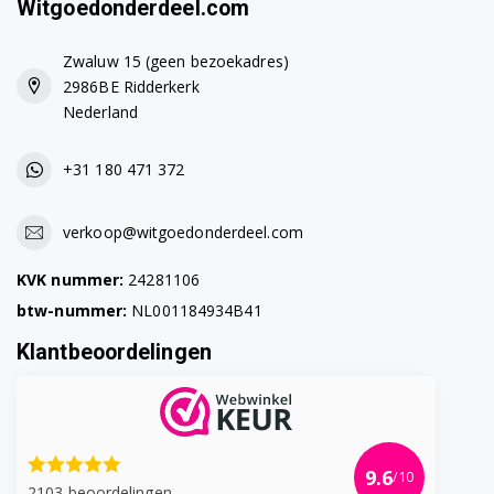
Witgoedonderdeel.com
F4J5VYW4W.ABWQWDG
Zwaluw 15 (geen bezoekadres)
F4J5VYW4W.ABWQWMR
2986BE Ridderkerk
Nederland
F4J5VYW4W.ABWQWPL
F4J5VYW4WABWQWDG
+31 180 471 372
F4J5VYW4WABWQWPL
verkoop@witgoedonderdeel.com
F4J6EYW2W.ABWQWCZ
KVK nummer:
24281106
F4J6EYW2W.ABWQWDG
btw-nummer:
NL001184934B41
F4J6EYW2W.ABWQWMR
Klantbeoordelingen
F4J6EYW2W.ABWQWUK
F4J6EYW2WABWQWDG
9.6
/10
F4J6EYW2WABWQWES
2103 beoordelingen