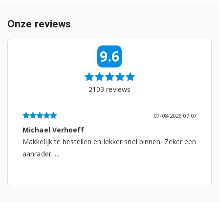
F4J5TNW4W.ABWQEFS
Onze reviews
F4J5TNW4WABWQEFS
9.6
F4J5TNW4WABWQWDG
F4J5TNW4WABWQWMR
2103
reviews
F4J5TNW4WW.ABWQWUK
07-08-2026 07:07
F4J5TNW4WWA.ABWQWUK
Michael Verhoeff
F4J5VNW3W.ABWQWBN
Makkelijk te bestellen en lekker snel binnen. Zeker een
aanrader. ...
F4J5VNW3W.ABWQWFS
F4J5VNW3W.ABWQWSW
F4J5VNW4W.ABWQWBN