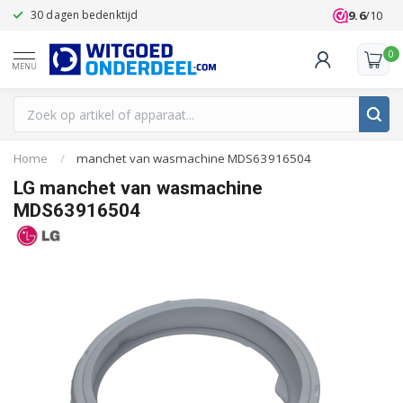
9.6
/10
30 dagen bedenktijd
Klanten beoo
0
MENU
Home
/
manchet van wasmachine MDS63916504
LG manchet van wasmachine
MDS63916504