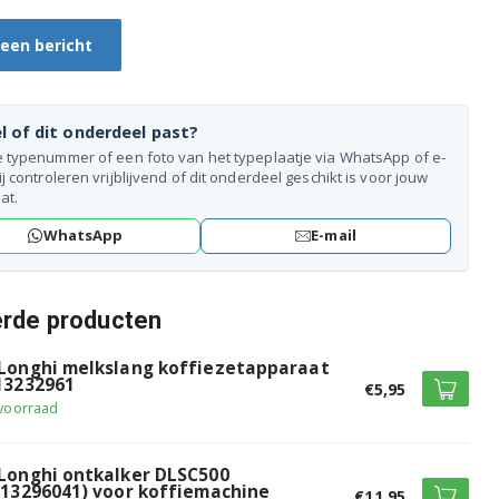
 een bericht
l of dit onderdeel past?
e typenummer of een foto van het typeplaatje via WhatsApp of e-
ij controleren vrijblijvend of dit onderdeel geschikt is voor jouw
at.
WhatsApp
E-mail
erde producten
Longhi melkslang koffiezetapparaat
13232961
€5,95
voorraad
Longhi ontkalker DLSC500
513296041) voor koffiemachine
€11,95