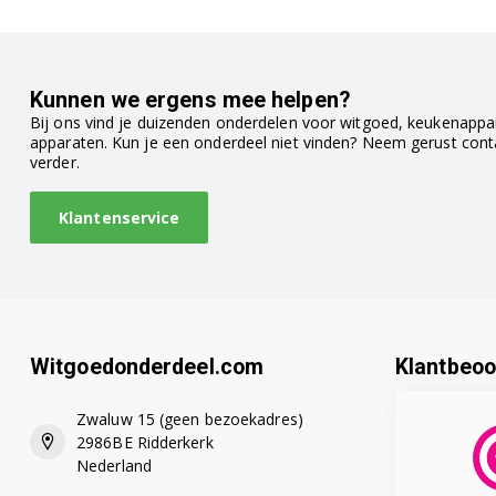
ECAM25.462.S 0132215187
ECAM25.462.S-D X0132215218
Kunnen we ergens mee helpen?
ECAM25.467.B 0132215188
Bij ons vind je duizenden onderdelen voor witgoed, keukenappar
apparaten. Kun je een onderdeel niet vinden? Neem gerust con
ECAM25.467.B 0132215276
verder.
ECAM25.467.S 0132215189
Klantenservice
ECAM25.467.S 0132215277
ECAM350.50.B 0132215442
ECAM350.50.B EX:4 0132215432
Witgoedonderdeel.com
Klantbeoo
ECAM350.50.B EX:4 0132215434
Zwaluw 15 (geen bezoekadres)
2986BE Ridderkerk
ECAM350.50.SB 0132215443
Nederland