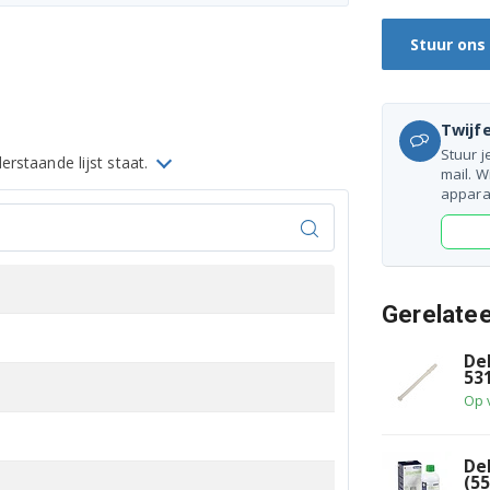
Stuur ons
Twijfe
Stuur j
rstaande lijst staat.
mail. W
appara
Gerelate
De
53
Op 
De
(5