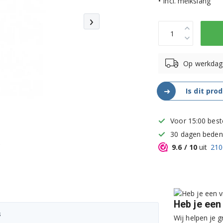
• Incl. melkslang
›
Op werkdag
➜
Is dit pro
Voor 15:00 best
30 dagen bedenk
9.6
/ 10
uit
210
Heb je een
s
Wij helpen je g