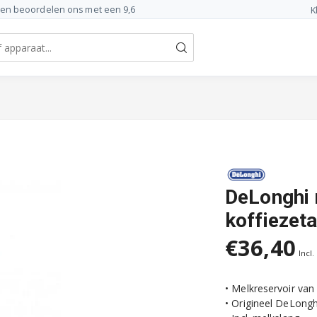
ten beoordelen ons met een 9,6
K
DeLonghi 
koffiezet
€36,40
Incl.
• Melkreservoir va
• Origineel DeLongh