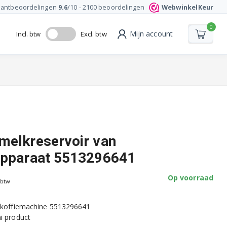
lantbeoordelingen
9.6
/10 -
2100
beoordelingen
WebwinkelKeur
0
Mijn account
Incl. btw
Excl. btw
melkreservoir van
apparaat 5513296641
Op voorraad
 btw
n koffiemachine 5513296641
i product