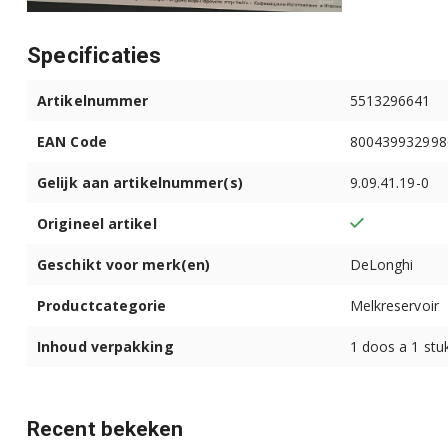
ECAM23.460.S 0132215301
Specificaties
ECAM23.460.S EX:4 0132215395
Artikelnummer
5513296641
ECAM23.460.S EX:4 0132215401
EAN Code
800439932998
ECAM23.460.S EX:4 0132215405
Gelijk aan artikelnummer(s)
9.09.41.19-0
ECAM23.460.SB EX:4 0132215397
Origineel artikel
Geschikt voor merk(en)
DeLonghi
ECAM23.460.SN 0132215288
Productcategorie
Melkreservoir
ECAM23.460.W 0132215326
Inhoud verpakking
1 doos a 1 stu
ECAM23.460.W EX:4 0132215396
ECAM23.463.B 0132215272
Recent bekeken
ECAM23.463.B 0132215284