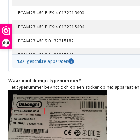
ECAM23.460.B EX:4 0132215400
ECAM23.460.B EX:4 0132215404
ECAM23.460.S 0132215182
9,6
ECAM23.460.S 0132215246
137
geschikte apparaten
?
ECAM23.460.S 0132215271
Waar vind ik mijn typenummer?
ECAM23.460.S 0132215315
Het typenummer bevindt zich op een sticker op het apparaat en
ECAM23.460.S 0132215292
ECAM23.460.S 0132215295
ECAM23.460.S X0132215258
ECAM23.460.S 0132215190