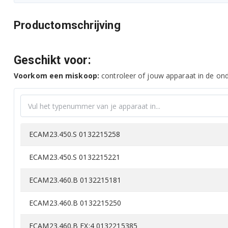
Productomschrijving
Geschikt voor:
Voorkom een miskoop:
controleer of jouw apparaat in de onde
ECAM23.450.S 0132215258
ECAM23.450.S 0132215221
ECAM23.460.B 0132215181
ECAM23.460.B 0132215250
ECAM23.460.B EX:4 0132215385