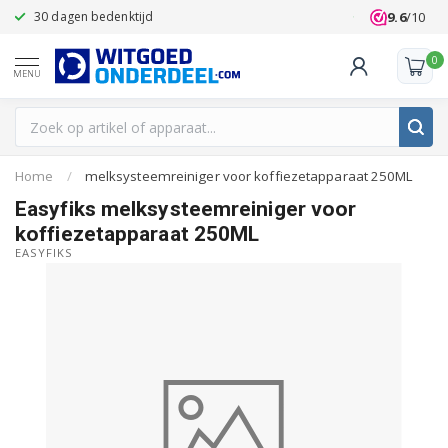
9.6
/10
30 dagen bedenktijd
Klanten beoo
0
MENU
Home
/
melksysteemreiniger voor koffiezetapparaat 250ML
Easyfiks melksysteemreiniger voor
koffiezetapparaat 250ML
EASYFIKS