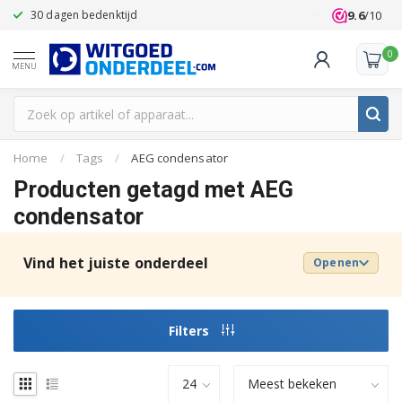
9.6
/10
30 dagen bedenktijd
Klanten beoo
0
MENU
Home
/
Tags
/
AEG condensator
Producten getagd met AEG
condensator
Vind het juiste onderdeel
Openen
Filters