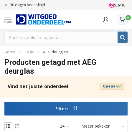
9.6
/10
30 dagen bedenktijd
Klanten beoo
0
MENU
Home
/
Tags
/
AEG deurglas
Producten getagd met AEG
deurglas
Vind het juiste onderdeel
Openen
Filters