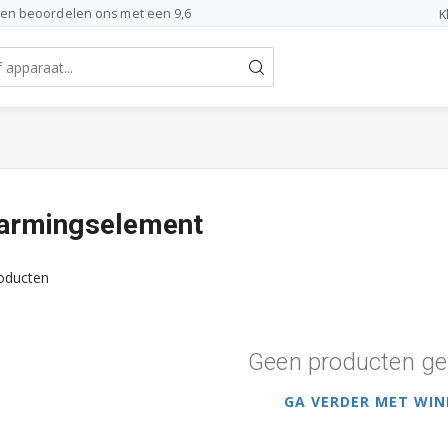
ten beoordelen ons met een 9,6
K
warmingselement
oducten
Geen producten ge
GA VERDER MET WIN