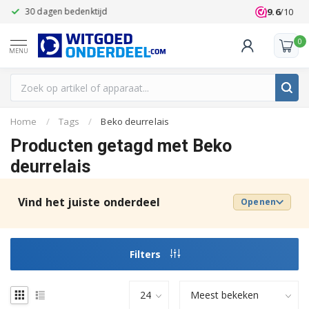
9.6
/10
30 dagen bedenktijd
Klanten beoo
0
MENU
Home
/
Tags
/
Beko deurrelais
Producten getagd met Beko
deurrelais
Vind het juiste onderdeel
Openen
Filters