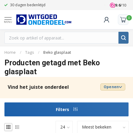
9.6
/10
30 dagen bedenktijd
Klanten beoo
0
MENU
Home
/
Tags
/
Beko glasplaat
Producten getagd met Beko
glasplaat
Vind het juiste onderdeel
Openen
Filters