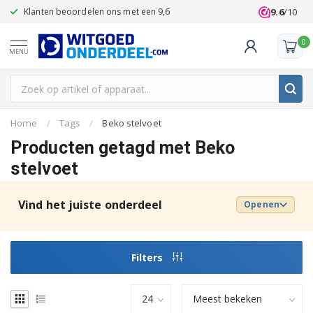
9.6
/10
Klanten beoordelen ons met een 9,6
0
MENU
Home
/
Tags
/
Beko stelvoet
Producten getagd met Beko
stelvoet
Vind het juiste onderdeel
Openen
Filters