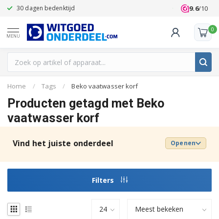
9.6
/10
30 dagen bedenktijd
Klanten beoo
0
MENU
Home
/
Tags
/
Beko vaatwasser korf
Producten getagd met Beko
vaatwasser korf
Vind het juiste onderdeel
Openen
Filters