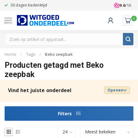
9.6
/10
30 dagen bedenktijd
Klanten beoo
0
MENU
Home
/
Tags
/
Beko zeepbak
Producten getagd met Beko
zeepbak
Vind het juiste onderdeel
Openen
Filters