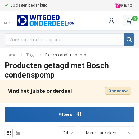
9.6
/10
30 dagen bedenktijd
Klanten beoo
0
MENU
Home
/
Tags
/
Bosch condenspomp
Producten getagd met Bosch
condenspomp
Vind het juiste onderdeel
Openen
Filters