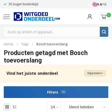
9.6
/10
30 dagen bedenktijd
Klanten beoo
0
MENU
Home
/
Tags
/
Bosch toevoerslang
Producten getagd met Bosch
toevoerslang
Vind het juiste onderdeel
Openen
Filters