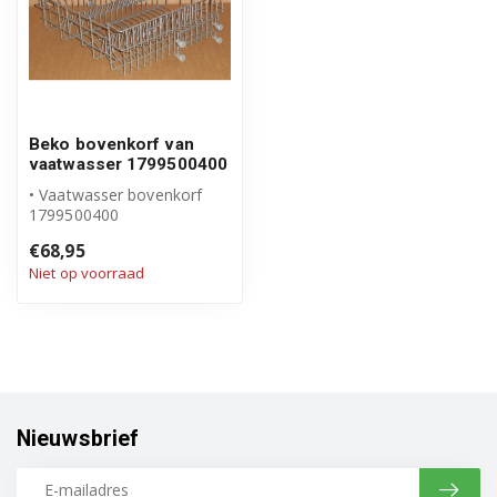
Beko bovenkorf van
vaatwasser 1799500400
• Vaatwasser bovenkorf
1799500400
• Origineel Beko product
€68,95
• Compleet met wiel...
Niet op voorraad
Nieuwsbrief