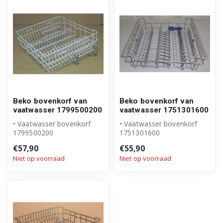
Beko bovenkorf van
Beko bovenkorf van
vaatwasser 1799500200
vaatwasser 1751301600
• Vaatwasser bovenkorf
• Vaatwasser bovenkorf
1799500200
1751301600
• Compleet met wielen
• Compleet met wielen
€57,90
€55,90
• Origineel Beko produ...
• Origineel Beko produ...
Niet op voorraad
Niet op voorraad