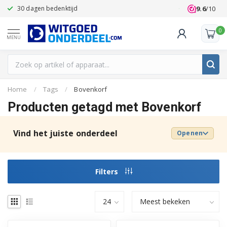
9.6
/10
30 dagen bedenktijd
Klanten beoo
0
MENU
Home
/
Tags
/
Bovenkorf
Producten getagd met Bovenkorf
Vind het juiste onderdeel
Openen
Filters