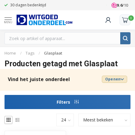
9.6
/10
30 dagen bedenktijd
Klanten beoo
0
MENU
Home
/
Tags
/
Glasplaat
Producten getagd met Glasplaat
Vind het juiste onderdeel
Openen
Filters