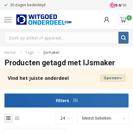
9.6
/10
30 dagen bedenktijd
Klanten beoo
0
MENU
Home
/
Tags
/
IJsmaker
Producten getagd met IJsmaker
Vind het juiste onderdeel
Openen
Filters