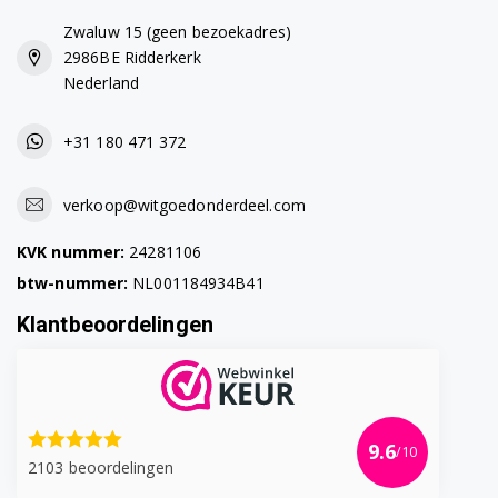
Zwaluw 15 (geen bezoekadres)
2986BE Ridderkerk
Nederland
+31 180 471 372
verkoop@witgoedonderdeel.com
KVK nummer:
24281106
btw-nummer:
NL001184934B41
Klantbeoordelingen
9.6
/10
2103 beoordelingen