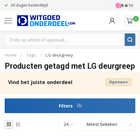
9.6
/10
30 dagen bedenktijd
Klanten beoo
0
MENU
Home
/
Tags
/
LG deurgreep
Producten getagd met LG deurgreep
Vind het juiste onderdeel
Openen
Filters