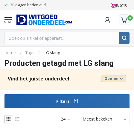
9.6
/10
30 dagen bedenktijd
Klanten beoo
0
MENU
Home
/
Tags
/
LG slang
Producten getagd met LG slang
Vind het juiste onderdeel
Openen
Filters