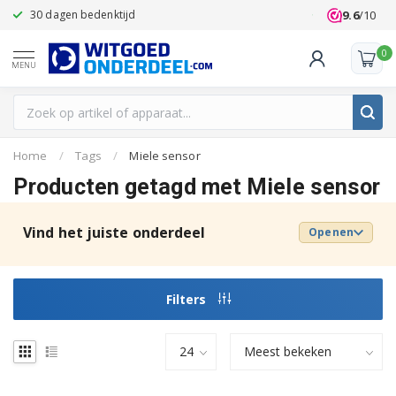
9.6
/10
30 dagen bedenktijd
Klanten beoo
0
MENU
Home
/
Tags
/
Miele sensor
Producten getagd met Miele sensor
Vind het juiste onderdeel
Openen
Filters