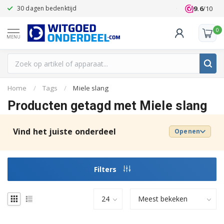
9.6
/10
30 dagen bedenktijd
Klanten beoo
0
MENU
Home
/
Tags
/
Miele slang
Producten getagd met Miele slang
Vind het juiste onderdeel
Openen
Filters