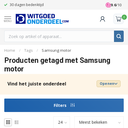
9.6
/10
30 dagen bedenktijd
Klanten beoo
0
MENU
Home
/
Tags
/
Samsung motor
Producten getagd met Samsung
motor
Vind het juiste onderdeel
Openen
Filters