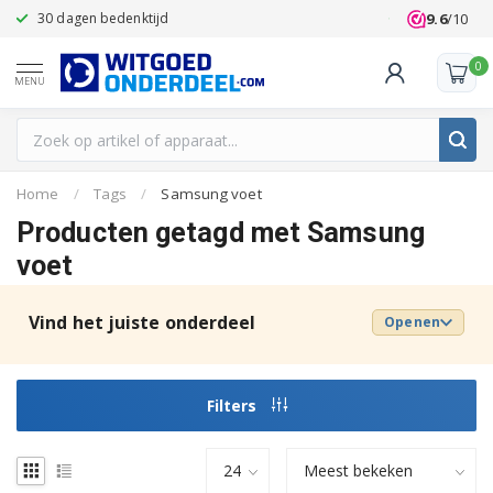
9.6
/10
30 dagen bedenktijd
Klanten beoo
0
MENU
Home
/
Tags
/
Samsung voet
Producten getagd met Samsung
voet
Vind het juiste onderdeel
Openen
Filters