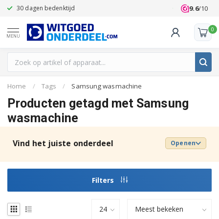
9.6
/10
30 dagen bedenktijd
Klanten beoo
0
MENU
Home
/
Tags
/
Samsung wasmachine
Producten getagd met Samsung
wasmachine
Vind het juiste onderdeel
Openen
Filters