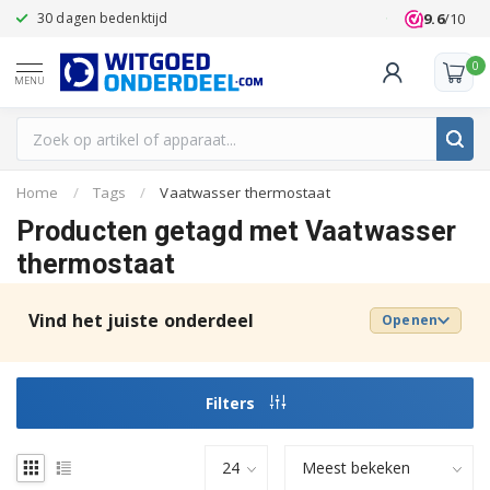
9.6
/10
30 dagen bedenktijd
Klanten beoo
0
MENU
Home
/
Tags
/
Vaatwasser thermostaat
Producten getagd met Vaatwasser
thermostaat
Vind het juiste onderdeel
Openen
Filters