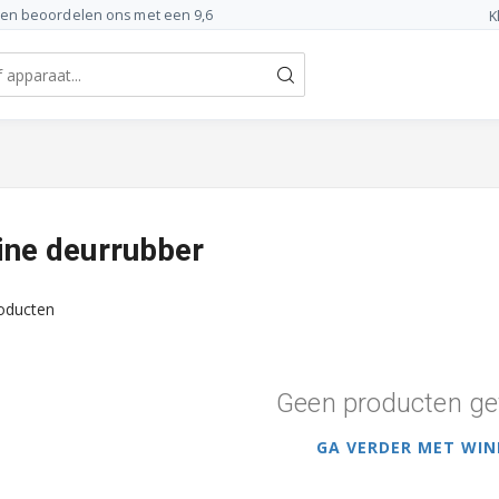
ten beoordelen ons met een 9,6
K
ne deurrubber
oducten
Geen producten ge
GA VERDER MET WIN