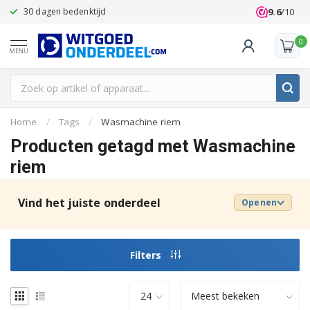
9.6
/10
30 dagen bedenktijd
Klanten beoo
0
MENU
Home
/
Tags
/
Wasmachine riem
Producten getagd met Wasmachine
riem
Vind het juiste onderdeel
Openen
Filters