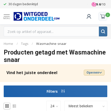
9.6
/10
30 dagen bedenktijd
Klanten beoo
0
MENU
Home
/
Tags
/
Wasmachine snaar
Producten getagd met Wasmachine
snaar
Vind het juiste onderdeel
Openen
Filters