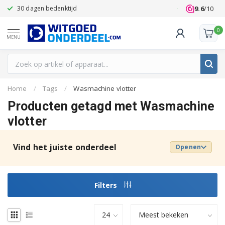
9.6
/10
30 dagen bedenktijd
Klanten beoo
0
MENU
Home
/
Tags
/
Wasmachine vlotter
Producten getagd met Wasmachine
vlotter
Vind het juiste onderdeel
Openen
Filters