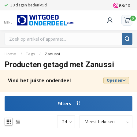
9.6
/10
30 dagen bedenktijd
Klanten beoo
0
MENU
Home
/
Tags
/
Zanussi
Producten getagd met Zanussi
Vind het juiste onderdeel
Openen
Filters