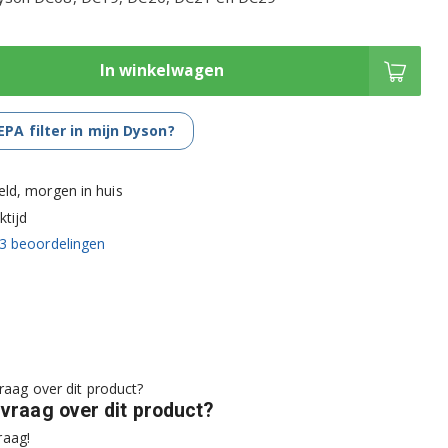
In winkelwagen
EPA filter in mijn Dyson?
eld, morgen in huis
tijd
3
beoordelingen
 vraag over dit product?
raag!