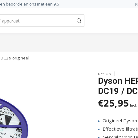
ten beoordelen ons met een 9,6
K
 DC29 origineel
DYSON
Dyson HEP
DC19 / DC
€25,95
Incl.
Origineel Dyson
Effectieve filtra
Geschikt voor 