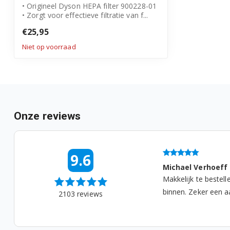
• Origineel Dyson HEPA filter 900228-01
• Zorgt voor effectieve filtratie van f...
€25,95
Niet op voorraad
Onze reviews
07-08-2026 07:07
9.6
hael Verhoeff
Irma
elijk te bestellen en lekker snel
Ik heb een moccama
en. Zeker een aanrader. ...
gekocht. Nou het be
2103
reviews
precies 1 schepje voo