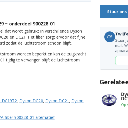
Stuur ons
29 – onderdeel 900228-01
el dat wordt gebruikt in verschillende Dyson
Twijfe
20 en DC21. Het filter zorgt ervoor dat fijne
Stuur j
erd zodat de luchtstroom schoon blijft.
mail. W
appara
chtstroom worden beperkt en kan de zuigkracht
 tijdig te vervangen blijft de luchtstroom
Gerelate
Dy
DC
n DC19T2
,
Dyson DC20
,
Dyson DC21
,
Dyson
Op 
A filter 900228-01 alternatief
.