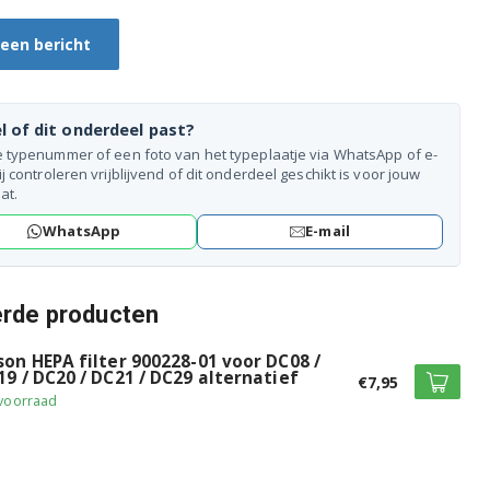
 een bericht
l of dit onderdeel past?
e typenummer of een foto van het typeplaatje via WhatsApp of e-
ij controleren vrijblijvend of dit onderdeel geschikt is voor jouw
at.
WhatsApp
E-mail
erde producten
son HEPA filter 900228-01 voor DC08 /
19 / DC20 / DC21 / DC29 alternatief
€7,95
voorraad