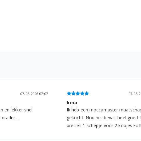
07-08-2026 12:48
06-08-2
Harry Beek
ster maatschappelijk
Snel geleverd en product is ok...
valt heel goed. Het is
r 2 kopjes koffie. ...