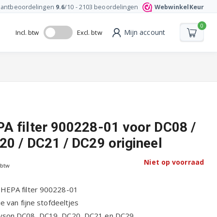
lantbeoordelingen
9.6
/10 -
2103
beoordelingen
WebwinkelKeur
0
Mijn account
Incl. btw
Excl. btw
A filter 900228-01 voor DC08 /
20 / DC21 / DC29 origineel
Niet op voorraad
 btw
 HEPA filter 900228-01
tie van fijne stofdeeltjes
Dyson DC08, DC19, DC20, DC21 en DC29