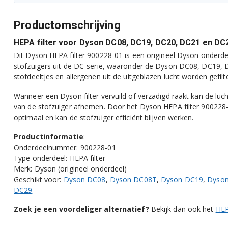
Productomschrijving
HEPA filter voor Dyson DC08, DC19, DC20, DC21 en DC
Dit Dyson HEPA filter 900228-01 is een origineel Dyson onderde
stofzuigers uit de DC-serie, waaronder de Dyson DC08, DC19, DC
stofdeeltjes en allergenen uit de uitgeblazen lucht worden gefilt
Wanneer een Dyson filter vervuild of verzadigd raakt kan de lu
van de stofzuiger afnemen. Door het Dyson HEPA filter 900228-01
optimaal en kan de stofzuiger efficiënt blijven werken.
Productinformatie
:
Onderdeelnummer: 900228-01
Type onderdeel: HEPA filter
Merk: Dyson (origineel onderdeel)
Geschikt voor:
Dyson DC08
,
Dyson DC08T
,
Dyson DC19
,
Dyso
DC29
Zoek je een voordeliger alternatief?
Bekijk dan ook het
HEP