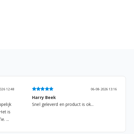
026 13:16
06-08-2026 07:18
Ad Willems
Tevreden, het past en het werkt weer...