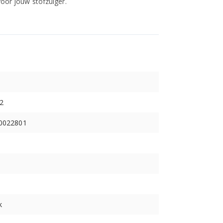
 voor jouw stofzuiger.
2
90022801
k