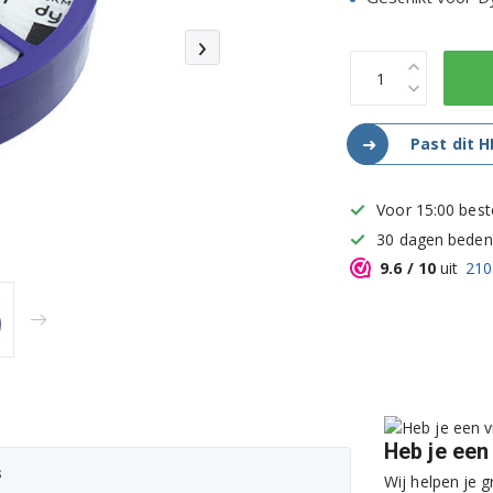
›
➜
Past dit H
Voor 15:00 best
30 dagen bedenk
9.6
/ 10
uit
210
Heb je een
s
Wij helpen je g