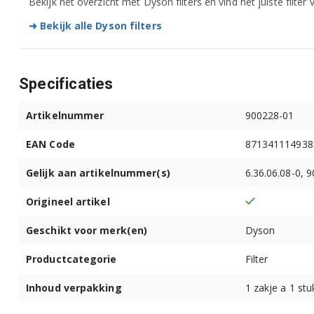
Bekijk het overzicht met Dyson filters en vind het juiste filter
➜ Bekijk alle Dyson filters
Specificaties
Artikelnummer
900228-01
EAN Code
871341114938
Gelijk aan artikelnummer(s)
6.36.06.08-0, 
Origineel artikel
Geschikt voor merk(en)
Dyson
Productcategorie
Filter
Inhoud verpakking
1 zakje a 1 stu