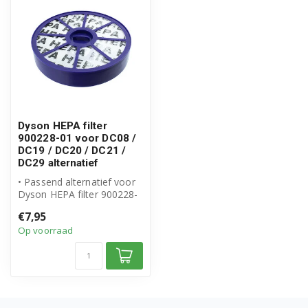
Dyson HEPA filter
900228-01 voor DC08 /
DC19 / DC20 / DC21 /
DC29 alternatief
• Passend alternatief voor
Dyson HEPA filter 900228-
01
€7,95
• Filtert fijne stofdeel...
Op voorraad