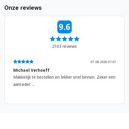
Onze reviews
9.6
2103
reviews
07-08-2026 07:07
erhoeff
Irma
e bestellen en lekker snel binnen. Zeker een
Ik heb een mocc
Nou het bevalt h
voor 2 kopjes koff