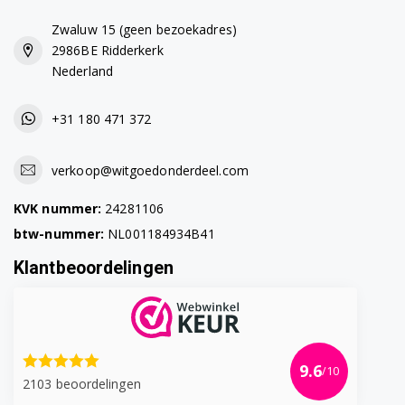
Zwaluw 15 (geen bezoekadres)
2986BE Ridderkerk
Nederland
+31 180 471 372
verkoop@witgoedonderdeel.com
KVK nummer:
24281106
btw-nummer:
NL001184934B41
Klantbeoordelingen
9.6
/10
2103 beoordelingen