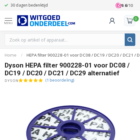
9.6
/10
30 dagen bedenktijd
Klanten beoo
0
MENU
Home
/
HEPA filter 900228-01 voor DC08 / DC19 / DC20 / DC21 / D
Dyson HEPA filter 900228-01 voor DC08 /
DC19 / DC20 / DC21 / DC29 alternatief
(1 beoordeling)
DYSON