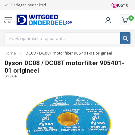
9.6
/10
30 dagen bedenktijd
Klanten beoo
0
MENU
Home
/
DC08 / DC08T motorfilter 905401-01 origineel
Dyson DC08 / DC08T motorfilter 905401-
01 origineel
DYSON