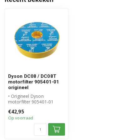
Dyson DC08 / DC08T
motorfilter 905401-01
origineel
• Origineel Dyson
motorfilter 905401-01
• Uitwasbaar filter voor
€42,95
bescherming va...
Op voorraad