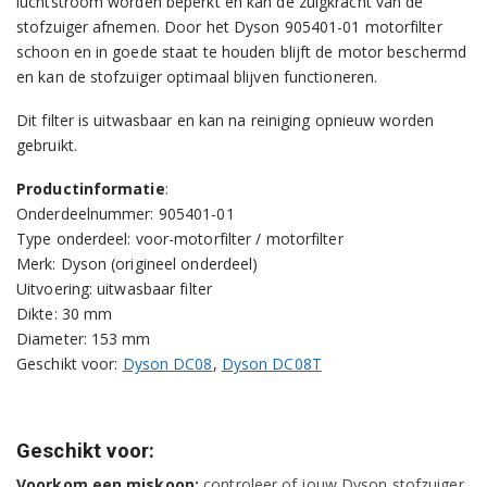
luchtstroom worden beperkt en kan de zuigkracht van de
stofzuiger afnemen. Door het Dyson 905401-01 motorfilter
schoon en in goede staat te houden blijft de motor beschermd
en kan de stofzuiger optimaal blijven functioneren.
Dit filter is uitwasbaar en kan na reiniging opnieuw worden
gebruikt.
Productinformatie
:
Onderdeelnummer: 905401-01
Type onderdeel: voor-motorfilter / motorfilter
Merk: Dyson (origineel onderdeel)
Uitvoering: uitwasbaar filter
Dikte: 30 mm
Diameter: 153 mm
Geschikt voor:
Dyson DC08
,
Dyson DC08T
Geschikt voor:
Voorkom een miskoop:
controleer of jouw Dyson stofzuiger