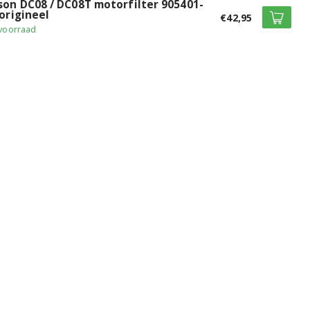
son DC08 / DC08T motorfilter 905401-
origineel
€42,95
voorraad