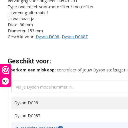
Vervanging voor origineel: 905401-01
Type onderdeel: voor-motorfilter / motorfilter
Uitvoering: alternatief
Uitwasbaar: ja
Dikte: 30 mm
Diameter: 153 mm
Geschikt voor:
Dyson DC08
,
Dyson DC08T
Geschikt voor:
Voorkom een miskoop:
controleer of jouw Dyson stofzuiger in
9,6
Dyson DC08
Dyson DC08T