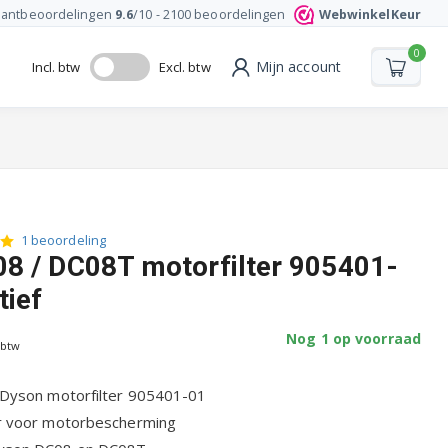
lantbeoordelingen
9.6
/10 -
2100
beoordelingen
WebwinkelKeur
0
Mijn account
Incl. btw
Excl. btw
1 beoordeling
8 / DC08T motorfilter 905401-
tief
Nog 1 op voorraad
 btw
r Dyson motorfilter 905401-01
er voor motorbescherming