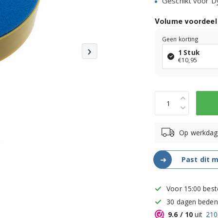
Geschikt voor 
Volume voordeel
Geen korting
›
1 Stuk
€10,95
Op werkdag
➜
Past dit m
Voor 15:00 best
30 dagen bedenk
9.6
/ 10
uit
210