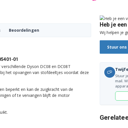
Heb je een
s
Beoordelingen
Wij helpen je g
Stuur ons
05401-01
or verschillende Dyson DC08 en DC08T
Twijfe
t bij het opvangen van stofdeeltjes voordat deze
Stuur j
mail. W
appara
en beperkt en kan de zuigkracht van de
inigen of te vervangen blijft de motor
uikt.
Gerelate