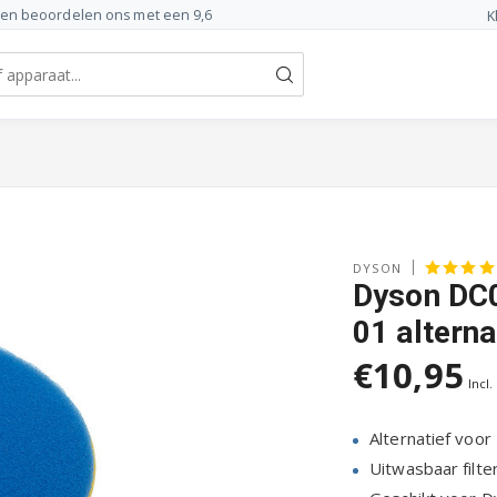
ten beoordelen ons met een 9,6
K
DYSON
Dyson DC0
01 alterna
€10,95
Incl.
Alternatief voo
Uitwasbaar filt