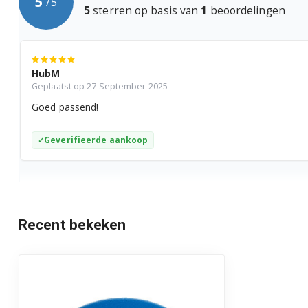
5
/
5
5
sterren op basis van
1
beoordelingen
HubM
Geplaatst op 27 September 2025
Goed passend!
Geverifieerde aankoop
Recent bekeken