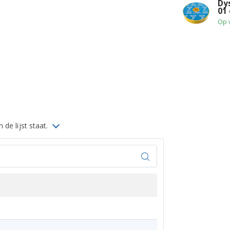
Dy
01 
Op 
 de lijst staat.