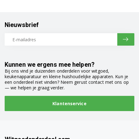
Bosch TCC78K751B/09
Bosch TCC78K751C/08
Nieuwsbrief
Siemens TE502206RW/06
Siemens TE502206RW/08
Siemens TE502206RW/09
Kunnen we ergens mee helpen?
Bij ons vind je duizenden onderdelen voor witgoed,
Siemens TE502506DE/05
keukenapparatuur en kleine huishoudelijke apparaten. Kun je
een onderdeel niet vinden? Neem gerust contact met ons op
— we helpen je graag verder.
Siemens TE502506DE/06
Siemens TE502506DE/07
Klantenservice
Siemens TE502506DE/08
Siemens TE502506DE/09