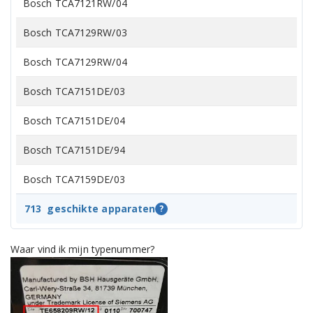
Bosch TCA7121RW/04
Bosch TCA7129RW/03
Bosch TCA7129RW/04
Bosch TCA7151DE/03
Bosch TCA7151DE/04
Bosch TCA7151DE/94
Bosch TCA7159DE/03
Bosch TCA7159DE/04
713
geschikte apparaten
?
Bosch TCA7159DE/94
Waar vind ik mijn typenummer?
Bosch TCA7301/02
Bosch TCA7301/03