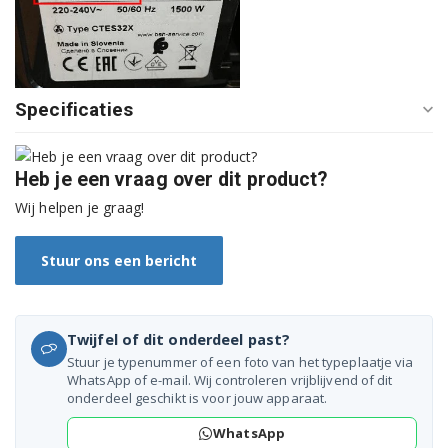
Bosch TCA7301/92
Bosch TCA7301/93
Bosch TCA7308/02
Specificaties
Bosch TCA7308/93
Heb je een vraag over dit product?
Bosch TCA7308/94
Wij helpen je graag!
Bosch TCA7321RW/04
Stuur ons een bericht
Bosch TCA7321RW/94
Bosch TCA7351DE/03
Twijfel of dit onderdeel past?
Bosch TCA7351DE/94
Stuur je typenummer of een foto van het typeplaatje via
WhatsApp of e-mail. Wij controleren vrijblijvend of dit
Bosch TCA7601/02
onderdeel geschikt is voor jouw apparaat.
WhatsApp
Bosch TCA7601/93