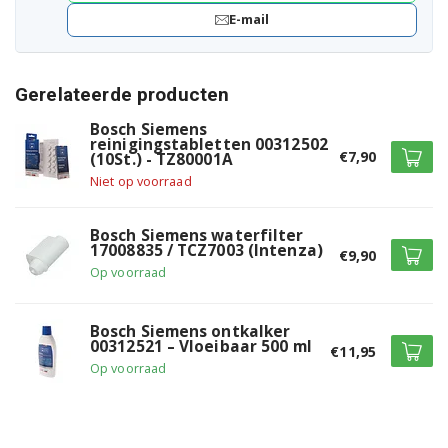
E-mail
Bosch TCA7621RW/03
Bosch TCA7621RW/04
Gerelateerde producten
Bosch TCA7621RW/94
Bosch Siemens
reinigingstabletten 00312502
€7,90
(10St.) - TZ80001A
Bosch TCC78K750/02
Niet op voorraad
Bosch TCC78K750/03
Bosch Siemens waterfilter
Bosch TCC78K750/04
17008835 / TCZ7003 (Intenza)
€9,90
Op voorraad
Bosch TCC78K750/05
Bosch TCC78K750/93
Bosch Siemens ontkalker
00312521 – Vloeibaar 500 ml
€11,95
Bosch TCC78K750/94
Op voorraad
Bosch TCC78K750A/02