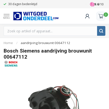
9.6
/10
30 dagen bedenktijd
Klanten beoo
0
MENU
Home
/
aandrijving brouwunit 00647112
Bosch Siemens aandrijving brouwunit
00647112