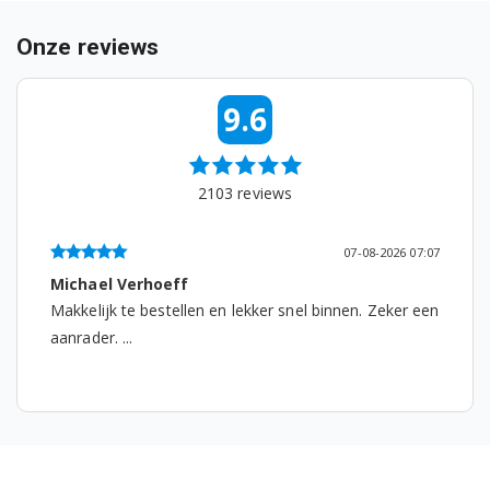
Bosch TCC78K751/06
Onze reviews
Bosch TCC78K751/07
9.6
Bosch TCC78K751/08
Bosch TCC78K751/09
2103
reviews
Bosch TCC78K751A/06
Bosch TCC78K751A/07
07-08-2026 07:07
Michael Verhoeff
Bosch TCC78K751A/08
Makkelijk te bestellen en lekker snel binnen. Zeker een
aanrader. ...
Bosch TCC78K751A/09
Bosch TCC78K751B/06
Bosch TCC78K751B/07
Bosch TCC78K751B/08