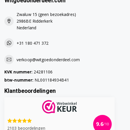
Witgoedonderdeel.com
Siemens TE502506DE/10
Siemens TE503201RW/01
Zwaluw 15 (geen bezoekadres)
2986BE Ridderkerk
Siemens TE503201RW/10
Nederland
Siemens TE503201RW/11
+31 180 471 372
Siemens TE503201RW/12
verkoop@witgoedonderdeel.com
Siemens TE503201RW/13
KVK nummer:
24281106
Siemens TE503201RW/15
btw-nummer:
NL001184934B41
Siemens TE503201RW/16
Klantbeoordelingen
Siemens TE503207RW/05
Siemens TE503207RW/10
9.6
Siemens TE503207RW/11
/10
2103 beoordelingen