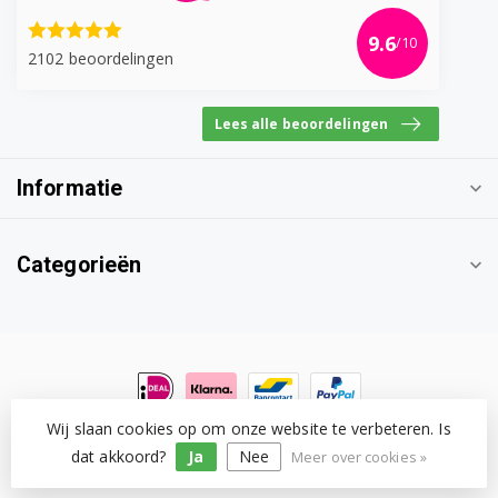
F1081ND.ABWQECZ
9.6
/10
2102 beoordelingen
F1081ND5.ALSPBAL
F1081ND5.ALSPCOM
Lees alle beoordelingen
F1081TD.ABWPKIV
Informatie
F1081TD.ABWQEHS
F1081TD5.ALSQEHS
Categorieën
F1088LD.ABWPCOM
F1088LD.ABWQECZ
F1088QD.ABWQECZ
Wij slaan cookies op om onze website te verbeteren. Is
© Copyright 2026 Witgoedonderdeel.com
- Powered by
F1088QD.ABWQEHS
Lightspeed
-
Lightspeed design
by
Dyvelopment
dat akkoord?
Ja
Nee
Meer over cookies »
F1088QD.ABWQEIS