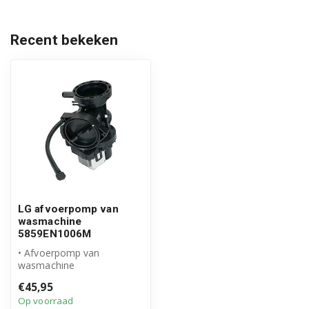
F1048TD.ABWQEHS
F1048TD1.ABWQEHS
Recent bekeken
F1056LD.ABWQEMK
F1056LDP.ABWPCOM
F1056LDP.ABWQECZ
F1056MDP.ABWPCOM
F1056ND.ABWQECZ
F1056ND1.ABWPCOM
LG afvoerpomp van
wasmachine
5859EN1006M
F1056NDP1.ABWPRUS
• Afvoerpomp van
F1056QD1.ABWQASP
wasmachine
• Origineel LG product
€45,95
• Afvoerpomp incl.
F1056QD5.ALSPLTK
Op voorraad
pomphuis...