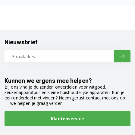
F1068LD9.ABWPCOM
F1068QD.ABWPCOM
F1068QD.ABWQECZ
Nieuwsbrief
F1068QD.ABWQEHS
F1068QD.ABWQEIS
F1068QD.ABWQEPL
Kunnen we ergens mee helpen?
F1068QD.ABWQPOR
Bij ons vind je duizenden onderdelen voor witgoed,
keukenapparatuur en kleine huishoudelijke apparaten. Kun je
een onderdeel niet vinden? Neem gerust contact met ons op
F1068QD1.ABWQPOR
— we helpen je graag verder.
F1073ND.ABWPBAL
Klantenservice
F1073ND.ABWPCOM