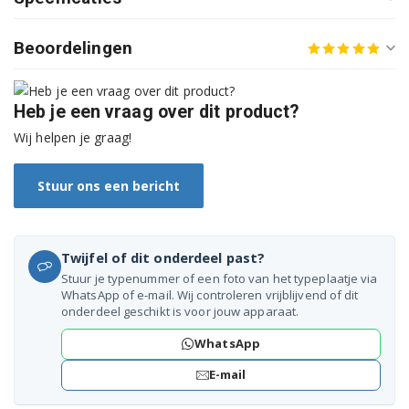
F1022SDP.ABWPEAK
Beoordelingen
F1047ND.ABWPCOM
F1047ND.ABWPEUA
Heb je een vraag over dit product?
Wij helpen je graag!
F1047ND.ABWQECZ
F1048ND.ABWPBAL
Stuur ons een bericht
F1048ND.ABWPCOM
Twijfel of dit onderdeel past?
F1048ND1.ABWPCOM
Stuur je typenummer of een foto van het typeplaatje via
WhatsApp of e-mail. Wij controleren vrijblijvend of dit
F1048QD.ABWPBAL
onderdeel geschikt is voor jouw apparaat.
F1048QD.ABWPCOM
WhatsApp
E-mail
F1048QD.ABWQEHS