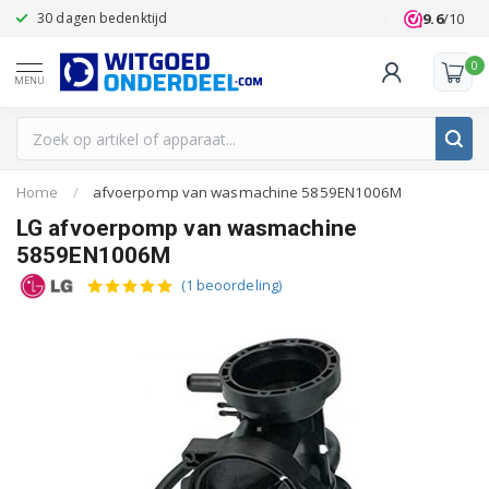
9.6
/10
30 dagen bedenktijd
Klanten beoo
0
MENU
Home
/
afvoerpomp van wasmachine 5859EN1006M
LG afvoerpomp van wasmachine
5859EN1006M
(1 beoordeling)