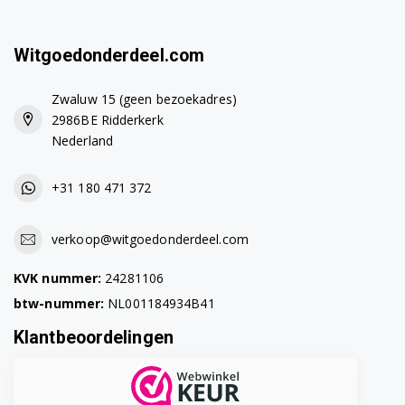
F1073ND3.ABWPCOM
F1073ND5.ALSPCOM
Witgoedonderdeel.com
F1073QD.ABWQPOR
Zwaluw 15 (geen bezoekadres)
F1073QD7.ASSQPOR
2986BE Ridderkerk
Nederland
F1073TD.ABWPCOM
+31 180 471 372
F1073TD1.ABWQEHS
F1073TD5.ALSQASP
verkoop@witgoedonderdeel.com
F1073TDP.ABWQECZ
KVK nummer:
24281106
btw-nummer:
NL001184934B41
F1081ND.ABWPBAL
Klantbeoordelingen
F1081ND.ABWPCOM
F1081ND.ABWPKIV