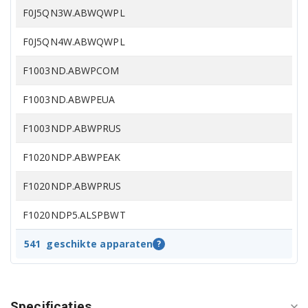
F0J5QN3W.ABWQWPL
F0J5QN4W.ABWQWPL
F1003ND.ABWPCOM
F1003ND.ABWPEUA
F1003NDP.ABWPRUS
F1020NDP.ABWPEAK
F1020NDP.ABWPRUS
F1020NDP5.ALSPBWT
F1022ND.ABWPBAL
541
geschikte apparaten
?
F1022NDP.ABWPRUS
F1022SDP.ABWPBWT
Specificaties