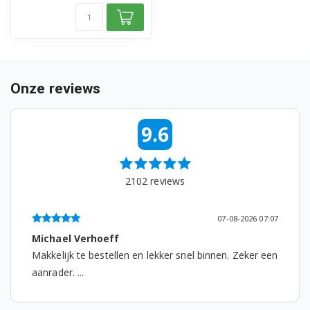
F1056QD5.ALSQPOR
F1056TD1.ABWQPOR
F1066LP.ABWPBWT
Onze reviews
F1066LP.ABWQECZ
9.6
F1066QP.ABWQECZ
F1068LD.ABWPBAL
2102
reviews
F1068LD.ABWPCOM
F1068LD.ABWPEUA
07-08-2026 07:07
Michael Verhoeff
F1068LD.ABWQECZ
Makkelijk te bestellen en lekker snel binnen. Zeker een
aanrader. ...
F1068LD.ABWQEIS
F1068LD.ABWQEPL