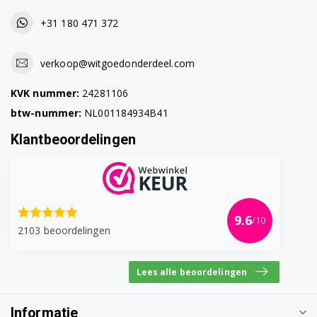
DDDI1254 7641933842
+31 180 471 372
DDDIS15010 7685653845
verkoop@witgoedonderdeel.com
DDDISH540W 7636733853
KVK nummer:
24281106
DDDISH542W 7636833842
btw-nummer:
NL001184934B41
DDDL1043WDSG 7644133855
Klantbeoordelingen
DDDL1243S 7644233853
DDDL1243W 7644333853
DDDS1054BDSG 7609243845
9.6
/10
2103 beoordelingen
DDDS1054S 7644033845
Lees alle beoordelingen
DDDSFN1530B 7669643842
DDDSFN1530S 7618543842
Informatie