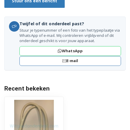
Stuur ons een bericht
D5323UI 7625784142
Twijfel of dit onderdeel past?
D5323UW 7613584142
Stuur je typenummer of een foto van het typeplaatje via
WhatsApp of e-mail. Wij controleren vrijblijvend of dit
D5324CW 7600788442
onderdeel geschikt is voor jouw apparaat.
D5420FW 6264424042
WhatsApp
D5520FW 7602189242
E-mail
D5520FW 7606287642
D5520FW 7606287742
Recent bekeken
D5543FS 7612984242
D5543FW 7612282942
D5543FW 7612283442