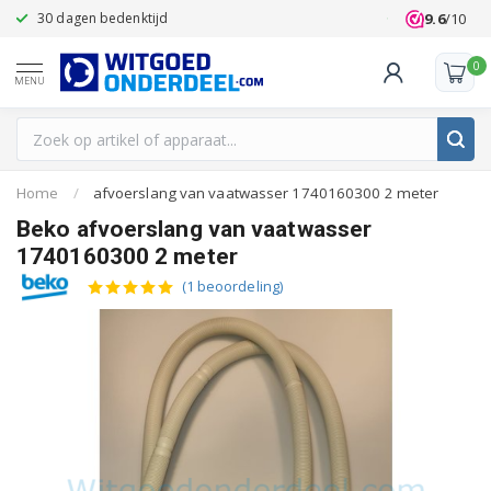
9.6
/10
30 dagen bedenktijd
Klanten beoo
0
MENU
Home
/
afvoerslang van vaatwasser 1740160300 2 meter
Beko afvoerslang van vaatwasser
1740160300 2 meter
(1 beoordeling)