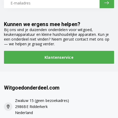
DDDFC04210W 7689953888
DDDFC04C10W 7691053888
Kunnen we ergens mee helpen?
Bij ons vind je duizenden onderdelen voor witgoed,
DDDFC05R10B 7692153888
keukenapparatuur en kleine huishoudelijke apparaten. Kun je
een onderdeel niet vinden? Neem gerust contact met ons op
— we helpen je graag verder.
DDDFC05R10S 7691653888
DDDFC05R10W 7690453888
Klantenservice
DDDFN1000X 7637843842
DDDFN2423 7614643800
Witgoedonderdeel.com
DDDFS04C10W 7691453855
DDDFS04R10S 7691953855
Zwaluw 15 (geen bezoekadres)
2986BE Ridderkerk
DDDH1255X 7643933842
Nederland