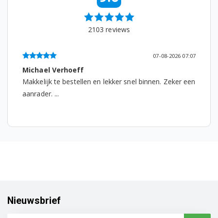
D5879UW 7608184142
2103
reviews
D8546FD 7647982042
D8833FD 7665347342
07-08-2026 07:07
Michael Verhoeff
D8879FD 7609783342
Makkelijk te bestellen en lekker snel binnen. Zeker een
aanrader. ...
D8879FD 7675443342
DDDE2541FS 7636183845
DDDE2542FS 7632243855
DDDE2542FW 7632143855
DDDE3431FW 7629483842
DDDFC04210B 7600253888
Nieuwsbrief
DDDFC04210S 7686053888