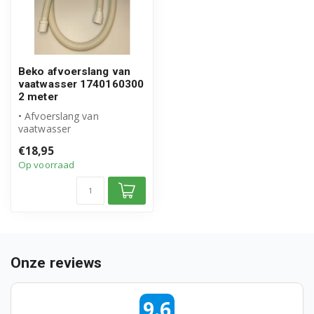
D5543FW 7612284242
D5543FW 7613189242
D5543FW 7615182442
Beko afvoerslang van
vaatwasser 1740160300
2 meter
D5544UW 7608284142
• Afvoerslang van
D5655FS 7601688342
vaatwasser
• Origineel Beko product
€18,95
• Lengte: 200cm
D5764FS 7613083442
Op voorraad
D5764FS 7627194242
D5764FW 7608584242
D5764FW 7614982942
Onze reviews
D5766FW 7607283342
9.6
D5879FW 7600583342