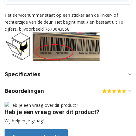
D4543BW 7612382942
Het servicenummer staat op een sticker aan de linker- of
D4543BW 7613284242
rechterzijde van de deur. Het begint met
7
en bestaat uit 10
cijfers, bijvoorbeeld 7673643858.
D4764BI 760698424
D4764BI 7607083342
D4764BI 7614789242
D4764BW 7606884242
Specificaties
D4764BW 7607183342
Beoordelingen
D5310FW 7600187642
D5323FW 7610483442
Heb je een vraag over dit product?
Wij helpen je graag!
D5323FW 7612182942
D5323FW 7613984242