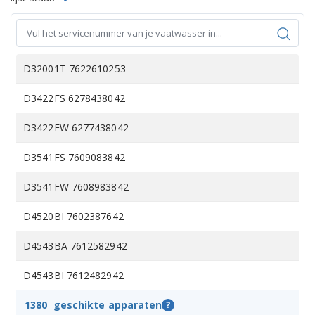
D32001T 7622610253
D3422FS 6278438042
D3422FW 6277438042
D3541FS 7609083842
D3541FW 7608983842
D4520BI 7602387642
D4543BA 7612582942
D4543BI 7612482942
D4543BI 7613384242
1380
geschikte apparaten
?