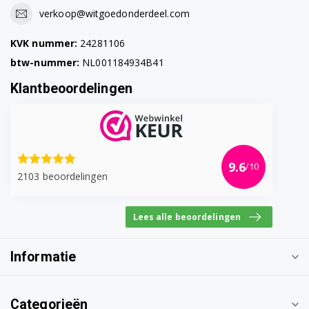
WRB247C0FR/01
verkoop@witgoedonderdeel.com
WRB247C0IT/01
KVK nummer:
24281106
btw-nummer:
NL001184934B41
WRB247C40/01
Klantbeoordelingen
WRB247C5NL/01
WRB247C6FG/01
WRB247C90/01
9.6
/10
2103 beoordelingen
WRB247C9GB/01
WRB247C9NL/01
Lees alle beoordelingen
WRB247CCFG/01
Informatie
WRB247CEBY/01
WRB247CNBY/01
Categorieën