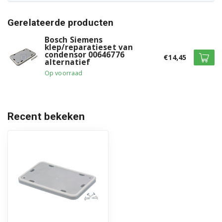
CWK4W360/05
Gerelateerde producten
CWK4W360/06
Bosch Siemens
CWK4W360/09
klep/reparatieset van
condensor 00646776
€14,45
alternatief
CWK4W360/10
Op voorraad
CWK4W360/11
CWK4W360/12
Recent bekeken
CWK4W360/13
CWK4W360CH/05
CWK4W360CH/06
CWK4W360CH/09
CWK4W360CH/10