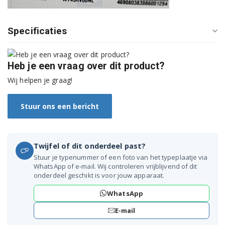
3SC74300A/05
Specificaties
3SC76300A/05
3SC76300A/06
Heb je een vraag over dit product?
3SC76300A/09
Wij helpen je graag!
3SC76300A/10
Stuur ons een bericht
3SC76300A/11
3SC76300A/12
Twijfel of dit onderdeel past?
Stuur je typenummer of een foto van het typeplaatje via
3SC76300A/13
WhatsApp of e-mail. Wij controleren vrijblijvend of dit
onderdeel geschikt is voor jouw apparaat.
3SC76300A/15
WhatsApp
CWK4W360/04
E-mail