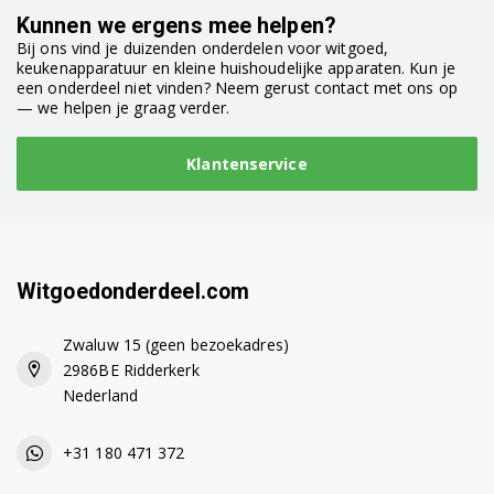
WR47B2C5FG/01
Kunnen we ergens mee helpen?
Bij ons vind je duizenden onderdelen voor witgoed,
WR47B2C7NL/01
keukenapparatuur en kleine huishoudelijke apparaten. Kun je
een onderdeel niet vinden? Neem gerust contact met ons op
WR47B2C90/01
— we helpen je graag verder.
WR47B2C9GB/01
Klantenservice
WR47B2C9NL/01
WR47B2CSGB/01
WR47B2CXPL/01
Witgoedonderdeel.com
WR47B2D0DN/01
Zwaluw 15 (geen bezoekadres)
2986BE Ridderkerk
WR47B2D0ES/01
Nederland
WR47B2D5NL/01
+31 180 471 372
WRB247C0CH/01