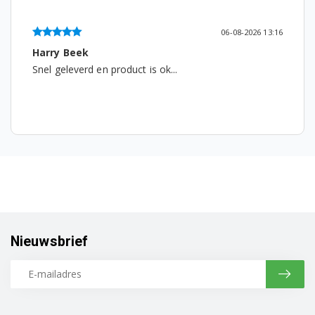
WD260100/03
06-08-2026 13:16
WD260100/06
Harry Beek
Snel geleverd en product is ok...
WD260100/12
WD260100/15
WD260100/16
WR47B2C0CH/01
WR47B2C0CS/01
WR47B2C0FG/01
Nieuwsbrief
WR47B2C0FR/01
WR47B2C40/01