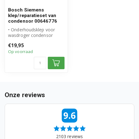
CWK4W360CH/11
Bosch Siemens
klep/reparatieset van
CWK4W360CH/12
condensor 00646776
• Onderhoudsklep voor
CWK4W360CH/13
wasdroger condensor
• Origineel Bosch Siemens
CWK4W360NL/04
€19,95
product
Op voorraad
• ...
CWK4W360NL/09
CWK4W361/23
CWK4W361/24
Onze reviews
KDR73017B/15
KDR73017BN/19
9.6
WD260100/01
WD260100/02
2103
reviews