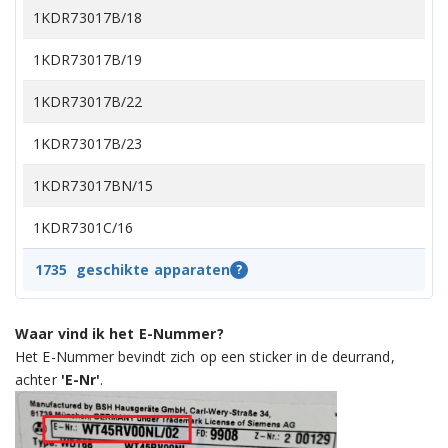
1KDR73017B/18
1KDR73017B/19
1KDR73017B/22
1KDR73017B/23
1KDR73017BN/15
1KDR7301C/16
1KDR7301C/17
1735
geschikte apparaten
?
1KDR7301C/23
Waar vind ik het E-Nummer?
3SC74300A/01
Het E-Nummer bevindt zich op een sticker in de deurrand,
achter
'E-Nr'
.
3SC74300A/02
3SC74300A/04