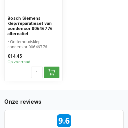
CWK4W360CH/10
CWK4W360CH/11
Bosch Siemens
klep/reparatieset van
condensor 00646776
CWK4W360CH/12
alternatief
• Onderhoudsklep
CWK4W360CH/13
condensor 00646776
• Geschikt voor Bosch
CWK4W360NL/04
€14,45
Siemens
Op voorraad
• Hoogwaardi...
CWK4W360NL/09
CWK4W361/23
CWK4W361/24
Onze reviews
KDR73017B/15
KDR73017BN/19
9.6
WD260100/01