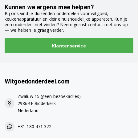
WR47B2C40/01
Kunnen we ergens mee helpen?
Bij ons vind je duizenden onderdelen voor witgoed,
WR47B2C5FG/01
keukenapparatuur en kleine huishoudelijke apparaten. Kun je
een onderdeel niet vinden? Neem gerust contact met ons op
WR47B2C7NL/01
— we helpen je graag verder.
WR47B2C90/01
Klantenservice
WR47B2C9GB/01
WR47B2C9NL/01
WR47B2CSGB/01
Witgoedonderdeel.com
WR47B2CXPL/01
Zwaluw 15 (geen bezoekadres)
2986BE Ridderkerk
WR47B2D0DN/01
Nederland
WR47B2D0ES/01
+31 180 471 372
WR47B2D5NL/01