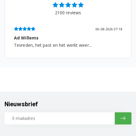
WD260100/02
2100
reviews
WD260100/03
06-08-2026 07:18
WD260100/06
Ad Willems
Tevreden, het past en het werkt weer...
W
WD260100/12
WD260100/15
WD260100/16
WR47B2C0CH/01
WR47B2C0CS/01
Nieuwsbrief
WR47B2C0FG/01
WR47B2C0FR/01