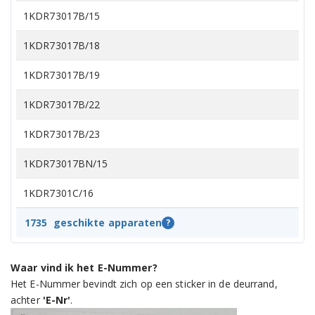
1KDR73017B/15
1KDR73017B/18
1KDR73017B/19
1KDR73017B/22
1KDR73017B/23
1KDR73017BN/15
1KDR7301C/16
1KDR7301C/17
1735
geschikte apparaten
?
1KDR7301C/23
Waar vind ik het E-Nummer?
3SC74300A/01
Het E-Nummer bevindt zich op een sticker in de deurrand,
achter
'E-Nr'
.
3SC74300A/02