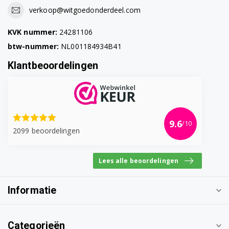
verkoop@witgoedonderdeel.com
WRB247C0CH/01
KVK nummer:
24281106
WRB247C0FR/01
btw-nummer:
NL001184934B41
WRB247C0IT/01
Klantbeoordelingen
WRB247C40/01
WRB247C5NL/01
WRB247C6FG/01
9.6
/10
2099 beoordelingen
WRB247C90/01
Lees alle beoordelingen
WRB247C9GB/01
WRB247C9NL/01
Informatie
WRB247CCFG/01
Categorieën
WRB247CEBY/01