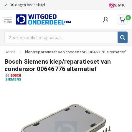
9.6
/10
30 dagen bedenktijd
Klanten beoo
0
MENU
Home
/
klep/reparatieset van condensor 00646776 alternatief
Bosch Siemens klep/reparatieset van
condensor 00646776 alternatief