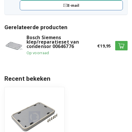
CWK4W360/04
E-mail
CWK4W360/05
Gerelateerde producten
CWK4W360/06
Bosch Siemens
CWK4W360/09
klep/reparatieset van
€19,95
condensor 00646776
CWK4W360/10
Op voorraad
CWK4W360/11
CWK4W360/12
Recent bekeken
CWK4W360/13
CWK4W360CH/05
CWK4W360CH/06
CWK4W360CH/09