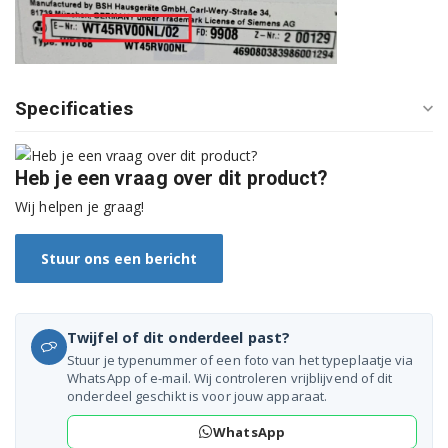
3SC74300A/04
3SC74300A/05
Specificaties
3SC76300A/05
3SC76300A/06
Heb je een vraag over dit product?
3SC76300A/09
Wij helpen je graag!
3SC76300A/10
Stuur ons een bericht
3SC76300A/11
3SC76300A/12
Twijfel of dit onderdeel past?
Stuur je typenummer of een foto van het typeplaatje via
3SC76300A/13
WhatsApp of e-mail. Wij controleren vrijblijvend of dit
onderdeel geschikt is voor jouw apparaat.
3SC76300A/15
WhatsApp