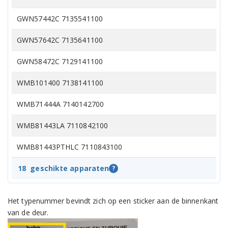
GWN57442C 7135541100
GWN57642C 7135641100
GWN58472C 7129141100
WMB101400 7138141100
WMB71444A 7140142700
WMB81443LA 7110842100
WMB81443PTHLC 7110843100
WMB81466 7125842900
18
geschikte apparaten
?
WMB91445HLC 7110843000
Het typenummer bevindt zich op een sticker aan de binnenkant
WMF8649AE60 7125841900
van de deur.