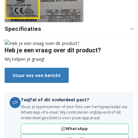
WMF8649WZE60 7125841800
WMY11444LB1 7146041400
Specificaties
WMY91446HLB1 7143541600
WNF8427AE30 7174981800
Heb je een vraag over dit product?
WNF8447AC50BENB1XL14 7174181800
Wij helpen je graag!
WNF8447ACE50 7174183700
Stuur ons een bericht
WNF8543AC20 7168481300
Twijfel of dit onderdeel past?
Stuur je typenummer of een foto van het typeplaatje via
WhatsApp of e-mail. Wij controleren vrijblijvend of dit
onderdeel geschikt is voor jouw apparaat.
WhatsApp