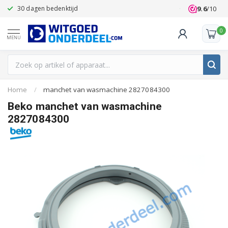
9.6
/10
30 dagen bedenktijd
Klanten beoo
0
MENU
Home
/
manchet van wasmachine 2827084300
Beko manchet van wasmachine
2827084300