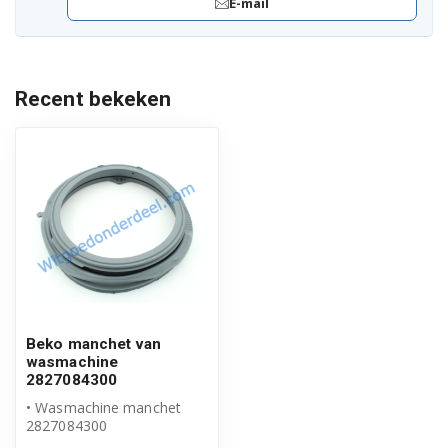
E-mail
Recent bekeken
Beko manchet van
wasmachine
2827084300
• Wasmachine manchet
2827084300
• Origineel Beko product