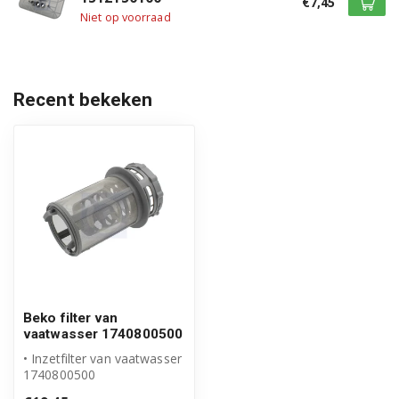
€7,45
DE3762FW 7623983842
Niet op voorraad
DE3861FS 7609283842
DE3861FW 7609183842
Recent bekeken
DE6340S 7673643853
DE6340W 7673843853
DFDN1530X 7693237642
DFDN1530X 7651843942
DFDN5833X 7683737342
DFGN5833 7650137342
Beko filter van
vaatwasser 1740800500
DFGN5833B 7683537342
• Inzetfilter van vaatwasser
1740800500
DFL1300 7689341653
• Origineel Beko product