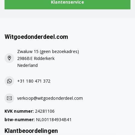
Klantenservice
DFN1301 7697742053
DFN1301 7689541653
DFN1301S 7689641653
Witgoedonderdeel.com
DFN1302 7668741653
Zwaluw 15 (geen bezoekadres)
DFN1302S 7668641653
2986BE Ridderkerk
Nederland
DFN1303 7662842653
DFN1303 7662743953
+31 180 471 372
DFN1303 7662447653
verkoop@witgoedonderdeel.com
DFN1303 7659743453
KVK nummer:
24281106
DFN1303X 7661544553
btw-nummer:
NL001184934B41
DFN1303X 7662547653
Klantbeoordelingen