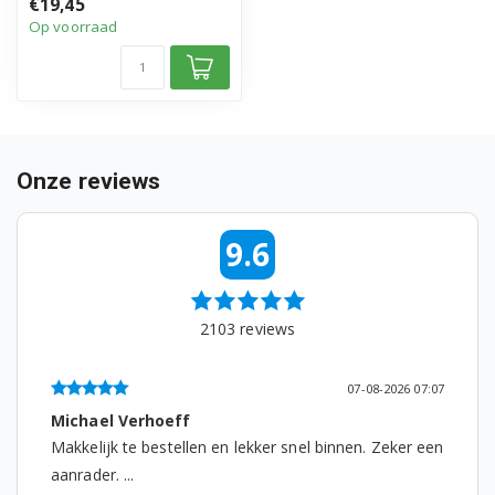
€19,45
• Micro filte...
DFL1301 7688931653
Op voorraad
DFL1303 7658644553
DFL1320 7649731653
DFL1500 7651141653
Onze reviews
DFL1530 7669531653
9.6
DFL1530S 7669431653
DFN1000 7628543942
2103
reviews
DFN1000 7619947642
07-08-2026 07:07
DFN1000I 7669320242
Michael Verhoeff
DFN1000X 7658844942
Makkelijk te bestellen en lekker snel binnen. Zeker een
aanrader. ...
DFN1000X 7659542642