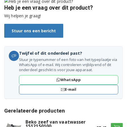
Heb je een vraag over dit product?
DDN5834X 7666739042
Wij helpen je graag!
DE3430FS 7670183853
Stuur ons een bericht
DE3430FW 7670083853
DE3431FS 7629583842
Twijfel of dit onderdeel past?
DE3431FW 7629483842
Stuur je typenummer of een foto van het typeplaatje via
WhatsApp of e-mail. Wij controleren vrijblijvend of dit
DE3542FS 7621483842
onderdeel geschikt is voor jouw apparaat.
WhatsApp
DE3542FW 7621583842
E-mail
DE3761FS 7621683842
DE3761FW 7621783842
Gerelateerde producten
DE3762FS 7623883842
Beko zeef van vaatwasser
1512150100