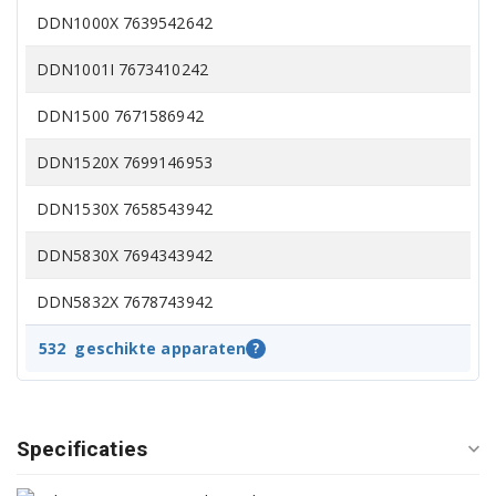
DDN1000X 7639542642
DDN1001I 7673410242
DDN1500 7671586942
DDN1520X 7699146953
DDN1530X 7658543942
DDN5830X 7694343942
DDN5832X 7678743942
DDN5832X 7646743942
532
geschikte apparaten
?
DDN5832X 7699936942
DDN5832XXL 7699246942
Specificaties
DDN5833X 7607943942