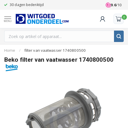
9.6
/10
30 dagen bedenktijd
Klanten beoo
0
MENU
Home
/
filter van vaatwasser 1740800500
Beko filter van vaatwasser 1740800500