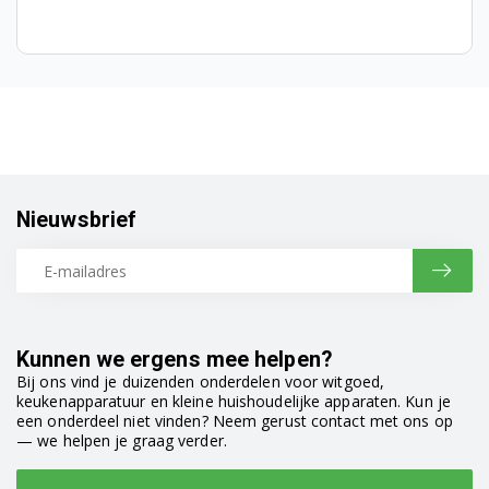
DFN1000X 7620647642
DFN1000X 7637843842
DFN1300 7633881642
DFN1300 7673743953
Nieuwsbrief
DFN1300 7640889042
DFN1300 7635687642
DFN1300 7642288342
Kunnen we ergens mee helpen?
DFN1300 7642183442
Bij ons vind je duizenden onderdelen voor witgoed,
keukenapparatuur en kleine huishoudelijke apparaten. Kun je
DFN1300S 7646381642
een onderdeel niet vinden? Neem gerust contact met ons op
— we helpen je graag verder.
DFN1300X 7659987653