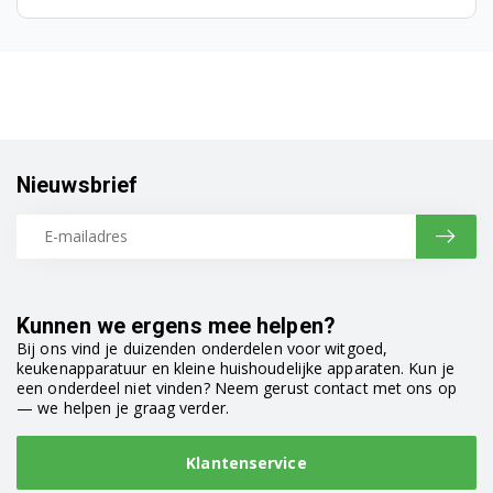
Siemens TE607F03DE/04
Siemens TE607F03DE/05
Siemens TE607F03DE/07
Siemens TE613209RW/07
Nieuwsbrief
Siemens TE613209RW/09
Siemens TE613501DE/07
Siemens TE613501DE/08
Kunnen we ergens mee helpen?
Bij ons vind je duizenden onderdelen voor witgoed,
Siemens TE613501DE/09
keukenapparatuur en kleine huishoudelijke apparaten. Kun je
een onderdeel niet vinden? Neem gerust contact met ons op
Siemens TE615209RW/09
— we helpen je graag verder.
Siemens TE615509DE/07
Klantenservice