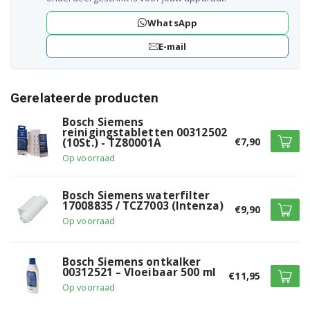
Siemens TE604509DE/05
WhatsApp
E-mail
Siemens TE604509DE/07
Siemens TE604509DE/09
Gerelateerde producten
Siemens TE604509DE/10
Bosch Siemens
reinigingstabletten 00312502
Siemens TE605209RW/02
€7,90
(10St.) - TZ80001A
Op voorraad
Siemens TE605209RW/03
Bosch Siemens waterfilter
Siemens TE605209RW/04
17008835 / TCZ7003 (Intenza)
€9,90
Op voorraad
Siemens TE605209RW/05
Siemens TE605209RW/07
Bosch Siemens ontkalker
00312521 – Vloeibaar 500 ml
€11,95
Siemens TE605209RW/09
Op voorraad