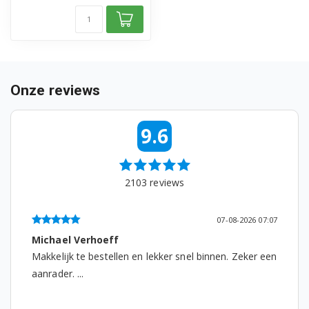
Siemens TE607203RW/09
Siemens TE607503DE/01
Siemens TE607503DE/02
Onze reviews
Siemens TE607503DE/03
Siemens TE607503DE/04
9.6
Siemens TE607503DE/05
2103
reviews
Siemens TE607503DE/07
Siemens TE607803CN/06
07-08-2026 07:07
Michael Verhoeff
Siemens TE607803CN/09
Makkelijk te bestellen en lekker snel binnen. Zeker een
Siemens TE607F03DE/02
aanrader. ...
Siemens TE607F03DE/03