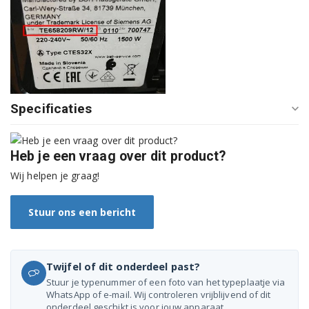
Siemens TE603501DE/01
Siemens TE603501DE/02
Siemens TE603501DE/03
Siemens TE603501DE/04
Specificaties
Siemens TE603501DE/05
Heb je een vraag over dit product?
Siemens TE603501DE/07
Wij helpen je graag!
Siemens TE603501DE/08
Stuur ons een bericht
Siemens TE603501DE/09
Siemens TE603801CN/06
Twijfel of dit onderdeel past?
Siemens TE603801CN/08
Stuur je typenummer of een foto van het typeplaatje via
WhatsApp of e-mail. Wij controleren vrijblijvend of dit
Siemens TE603801CN/09
onderdeel geschikt is voor jouw apparaat.