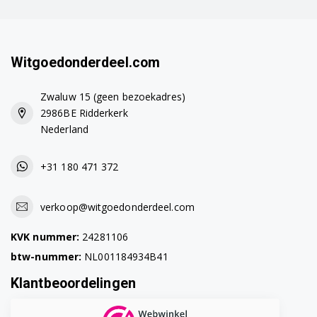
Siemens TE615509DE/09
Siemens TE617203RW/09
Witgoedonderdeel.com
Siemens TE617503DE/07
Siemens TE617503DE/09
Zwaluw 15 (geen bezoekadres)
2986BE Ridderkerk
Siemens TE617F03DE/07
Nederland
Siemens TE617F03DE/09
+31 180 471 372
Siemens TE651209GB/10
verkoop@witgoedonderdeel.com
Siemens TE651209GB/11
KVK nummer:
24281106
Siemens TE651209GB/12
btw-nummer:
NL001184934B41
Siemens TE651209RW/10
Klantbeoordelingen
Siemens TE651209RW/11