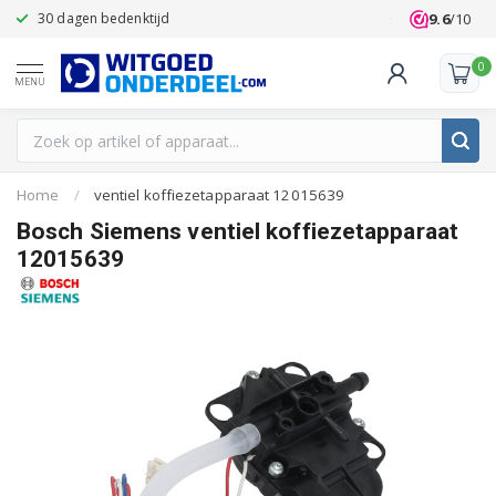
9.6
/10
30 dagen bedenktijd
Klanten beoo
0
MENU
Home
/
ventiel koffiezetapparaat 12015639
Bosch Siemens ventiel koffiezetapparaat
12015639