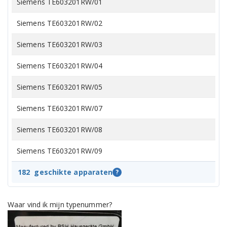
Siemens TE603201RW/01
Siemens TE603201RW/02
Siemens TE603201RW/03
Siemens TE603201RW/04
Siemens TE603201RW/05
Siemens TE603201RW/07
Siemens TE603201RW/08
Siemens TE603201RW/09
Siemens TE603209RW/05
182
geschikte apparaten
?
Siemens TE603209RW/07
Waar vind ik mijn typenummer?
Siemens TE603209RW/09