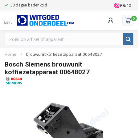
9.6
/10
30 dagen bedenktijd
Klanten beoo
0
MENU
Home
/
brouwunit koffiezetapparaat 00648027
Bosch Siemens brouwunit
koffiezetapparaat 00648027