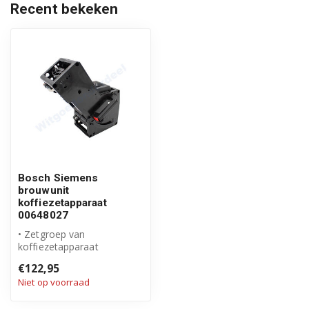
Recent bekeken
Bosch Siemens
brouwunit
koffiezetapparaat
00648027
• Zetgroep van
koffiezetapparaat
00648027
€122,95
• Origineel Bosch Siemens
Niet op voorraad
product