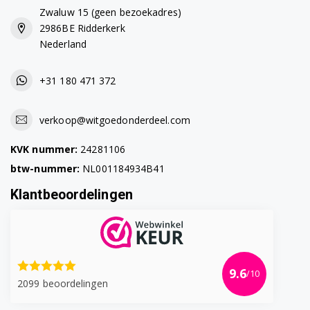
Zwaluw 15 (geen bezoekadres)
2986BE Ridderkerk
Nederland
+31 180 471 372
verkoop@witgoedonderdeel.com
KVK nummer:
24281106
btw-nummer:
NL001184934B41
Klantbeoordelingen
9.6
/10
2099 beoordelingen