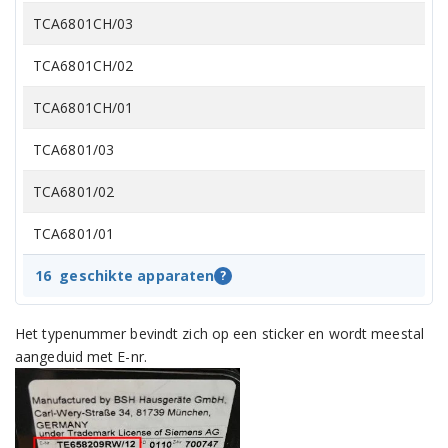
TCA6801CH/03
TCA6801CH/02
TCA6801CH/01
TCA6801/03
TCA6801/02
TCA6801/01
TCA6401GB/02
16
geschikte apparaten
?
TCA6401GB/01
Het typenummer bevindt zich op een sticker en wordt meestal
aangeduid met E-nr.
TCA6401CH/03
TCA6401CH/02
TCA6401CH/01