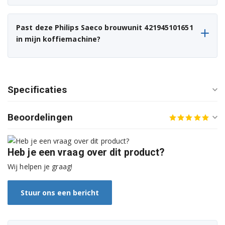
Philips EP4349/70
Philips EP5441/50
Past deze Philips Saeco brouwunit 421945101651
in mijn koffiemachine?
Philips EP5444/90
Philips EP5447/90
Specificaties
Saeco SM6580/10
Saeco SM6585/00
Beoordelingen
Saeco SM6680/00
Heb je een vraag over dit product?
Saeco SM6685/00
Wij helpen je graag!
Philips EP2200/10
Stuur ons een bericht