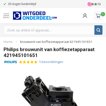
9.6
/10
30 dagen bedenktijd
Klanten beoo
0
MENU
Home
/
brouwunit van koffiezetapparaat 421945101651
Philips brouwunit van koffiezetapparaat
421945101651
5 beoordelingen