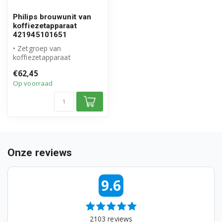
Philips brouwunit van
koffiezetapparaat
421945101651
• Zetgroep van
koffiezetapparaat
• Origineel philips Saeco
€62,45
product
Op voorraad
• Artikelnu...
Onze reviews
9.6
2103
reviews