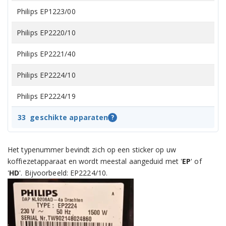
Philips EP1223/00
Philips EP2220/10
Philips EP2221/40
Philips EP2224/10
Philips EP2224/19
Philips EP2224/40
33
geschikte apparaten
?
Philips EP2230/10
Het typenummer bevindt zich op een sticker op uw
Philips EP2231/40
koffiezetapparaat en wordt meestal aangeduid met '
EP
' of
'
HD
'. Bijvoorbeeld: EP2224/10.
Philips EP2232/40
Philips EP2235/40
Philips EP2236/40R1