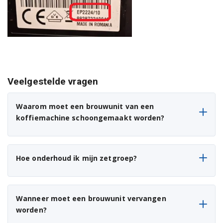
Philips EP3221/40
Philips EP3241/50
Philips EP3241/50R1
Veelgestelde vragen
Philips EP3243/50
Philips EP3243/50R1
Waarom moet een brouwunit van een
koffiemachine schoongemaakt worden?
Philips EP3243/70R1
Philips EP3246/70
Hoe onderhoud ik mijn zetgroep?
Philips EP4321/50
Philips EP4341/50
Wanneer moet een brouwunit vervangen
Philips EP4346/70
worden?