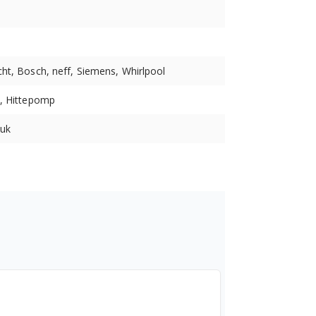
ht, Bosch, neff, Siemens, Whirlpool
p, Hittepomp
tuk