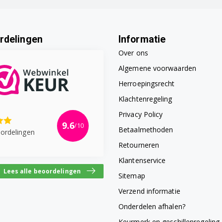
rdelingen
Informatie
Over ons
Algemene voorwaarden
Herroepingsrecht
Klachtenregeling
Privacy Policy
9.6
/10
Betaalmethoden
ordelingen
Retourneren
Klantenservice
Lees alle beoordelingen
Sitemap
Verzend informatie
Onderdelen afhalen?
Keurmerk en geschillenregeling