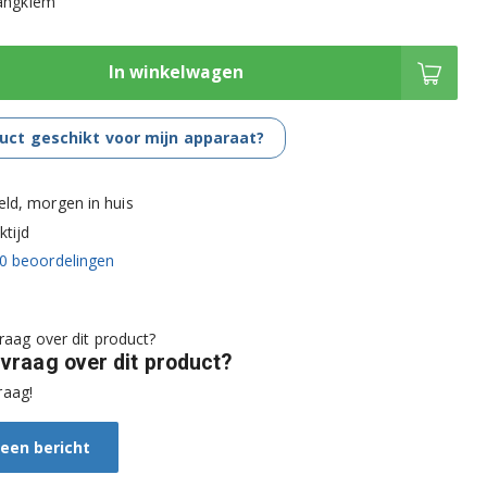
langklem
In winkelwagen
duct geschikt voor mijn apparaat?
eld, morgen in huis
tijd
0
beoordelingen
 vraag over dit product?
raag!
 een bericht