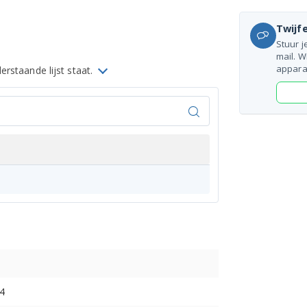
Twijfe
Stuur j
mail. W
appara
rstaande lijst staat.
4