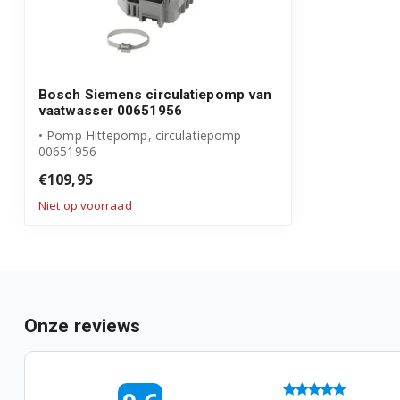
Bosch Siemens circulatiepomp van
vaatwasser 00651956
• Pomp Hittepomp, circulatiepomp
00651956
• Origineel Bosch Siemens product
€109,95
• ...
Niet op voorraad
Onze reviews
05-08-2026 14:52