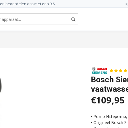
ten beoordelen ons met een 9,6
K
Bosch Sie
vaatwass
€109,95
I
• Pomp Hittepomp,
• Origineel Bosch 