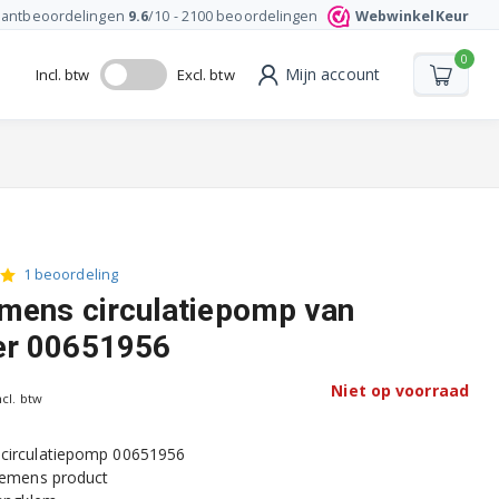
lantbeoordelingen
9.6
/10 -
2100
beoordelingen
WebwinkelKeur
0
Mijn account
Incl. btw
Excl. btw
1 beoordeling
mens circulatiepomp van
er 00651956
Niet op voorraad
ncl. btw
 circulatiepomp 00651956
Siemens product