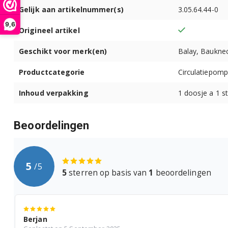
Gelijk aan artikelnummer(s)
3.05.64.44-0
9,6
Origineel artikel
Geschikt voor merk(en)
Balay, Bauknec
Productcategorie
Circulatiepom
Inhoud verpakking
1 doosje a 1 s
Beoordelingen
5
/
5
5
sterren op basis van
1
beoordelingen
Berjan