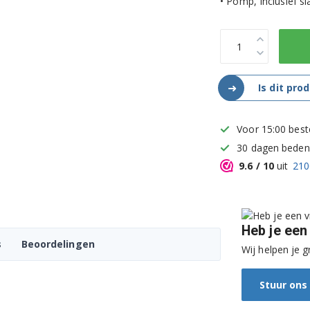
• Pomp, Inclusief s
➜
Is dit pro
Voor 15:00 best
30 dagen bedenk
9.6
/ 10
uit
210
Heb je een
s
Beoordelingen
Wij helpen je g
Stuur ons