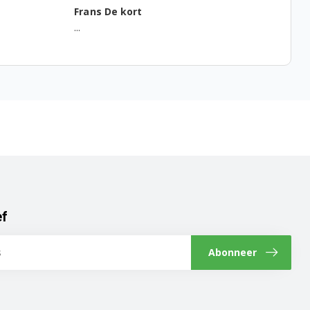
Frans De kort
Gemma
...
...
ef
Abonneer