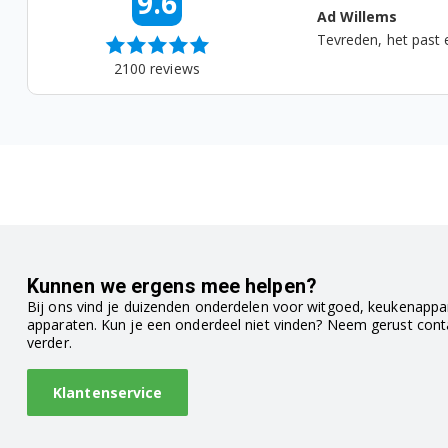
9.6
oot
Ad Willems
a....
Tevreden, het past en het we
2100
reviews
Kunnen we ergens mee helpen?
Bij ons vind je duizenden onderdelen voor witgoed, keukenappar
apparaten. Kun je een onderdeel niet vinden? Neem gerust con
verder.
Klantenservice